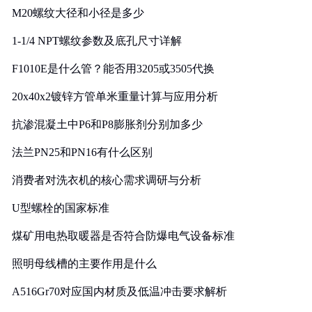
M20螺纹大径和小径是多少
1-1/4 NPT螺纹参数及底孔尺寸详解
F1010E是什么管？能否用3205或3505代换
20x40x2镀锌方管单米重量计算与应用分析
抗渗混凝土中P6和P8膨胀剂分别加多少
法兰PN25和PN16有什么区别
消费者对洗衣机的核心需求调研与分析
U型螺栓的国家标准
煤矿用电热取暖器是否符合防爆电气设备标准
照明母线槽的主要作用是什么
A516Gr70对应国内材质及低温冲击要求解析