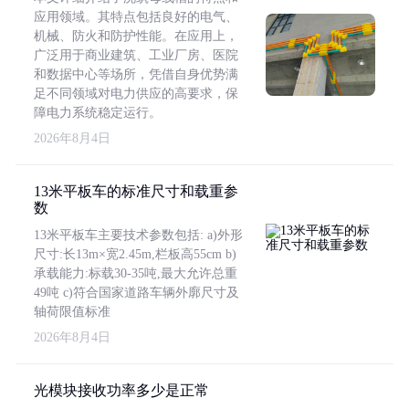
应用领域。其特点包括良好的电气、
机械、防火和防护性能。在应用上，
广泛用于商业建筑、工业厂房、医院
和数据中心等场所，凭借自身优势满
足不同领域对电力供应的高要求，保
障电力系统稳定运行。
2026年8月4日
13米平板车的标准尺寸和载重参
数
13米平板车主要技术参数包括: a)外形
尺寸:长13m×宽2.45m,栏板高55cm b)
承载能力:标载30-35吨,最大允许总重
49吨 c)符合国家道路车辆外廓尺寸及
轴荷限值标准
2026年8月4日
光模块接收功率多少是正常