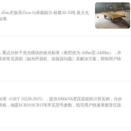
5m,栏板高55cm b)承载能力:标载30-35吨,最大允
标准
点分析千兆光模块的收光标准（典型值为-3dBm至-24dBm），并
常的常见原因（如光纤损耗、连接器问题）及解决方案，帮助用户快
/T 10228-2015），提供1000kVA变压器损耗计算实例，分步
，涵盖SCB10/SCB13等常见型号参数，指导用户快速掌握变压器