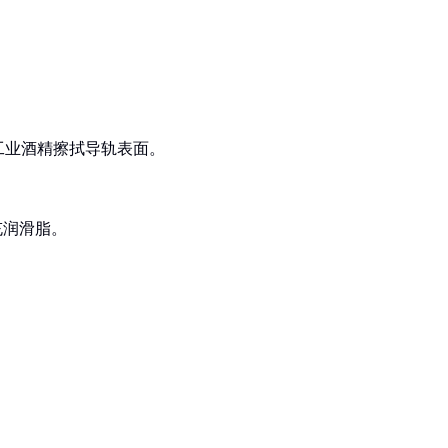
工业酒精擦拭导轨表面。
补充润滑脂。