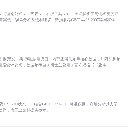
法（理论公式法、查表法、在线工具法），重点解析了黄铜棒密度取
计算案例、误差分析及选材建议，数据参考GB/T 4423-2007等国家标
括各引脚定义、典型电压/电流值、内部逻辑关系等核心数据，并附引脚参
电路设计要点，数据参考自杭州士兰微电子官方规格书（版本
_1/2H状态），结合GB/T 5231-2012标准数据，详细分析其力学
差异，为工业选材提供参考。