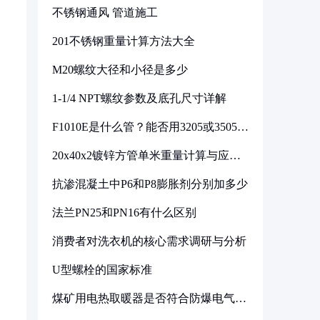
不锈钢通风 管道施工
201不锈钢重量计算方法大全
M20螺纹大径和小径是多少
1-1/4 NPT螺纹参数及底孔尺寸详解
F1010E是什么管？能否用3205或3505代
换
20x40x2镀锌方管单米重量计算与应用
分析
抗渗混凝土中P6和P8膨胀剂分别加多少
法兰PN25和PN16有什么区别
消费者对洗衣机的核心需求调研与分析
U型螺栓的国家标准
煤矿用电热取暖器是否符合防爆电气设
备标准