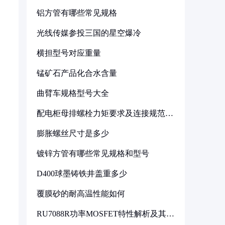
铝方管有哪些常见规格
光线传媒参投三国的星空爆冷
横担型号对应重量
锰矿石产品化合水含量
曲臂车规格型号大全
配电柜母排螺栓力矩要求及连接规范详
解
膨胀螺丝尺寸是多少
镀锌方管有哪些常见规格和型号
D400球墨铸铁井盖重多少
覆膜砂的耐高温性能如何
RU7088R功率MOSFET特性解析及其在
可调电源设计中的实践