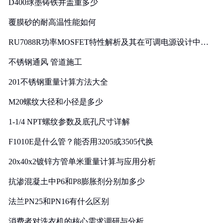
D400球墨铸铁井盖重多少
覆膜砂的耐高温性能如何
RU7088R功率MOSFET特性解析及其在可调电源设计中的
实践
不锈钢通风 管道施工
201不锈钢重量计算方法大全
M20螺纹大径和小径是多少
1-1/4 NPT螺纹参数及底孔尺寸详解
F1010E是什么管？能否用3205或3505代换
20x40x2镀锌方管单米重量计算与应用分析
抗渗混凝土中P6和P8膨胀剂分别加多少
法兰PN25和PN16有什么区别
消费者对洗衣机的核心需求调研与分析