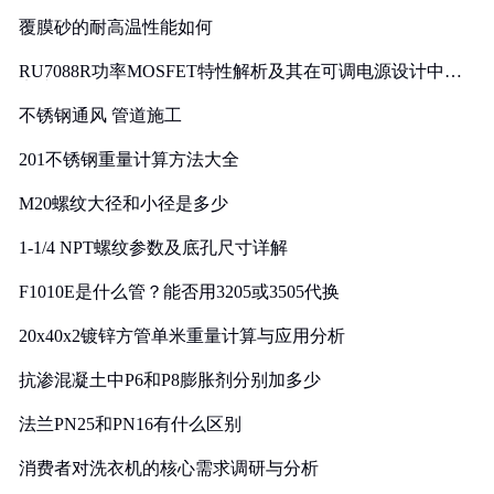
覆膜砂的耐高温性能如何
RU7088R功率MOSFET特性解析及其在可调电源设计中的
实践
不锈钢通风 管道施工
201不锈钢重量计算方法大全
M20螺纹大径和小径是多少
1-1/4 NPT螺纹参数及底孔尺寸详解
F1010E是什么管？能否用3205或3505代换
20x40x2镀锌方管单米重量计算与应用分析
抗渗混凝土中P6和P8膨胀剂分别加多少
法兰PN25和PN16有什么区别
消费者对洗衣机的核心需求调研与分析