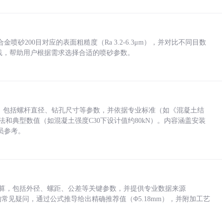
砂200目对应的表面粗糙度（Ra 3.2-6.3μm），并对比不同目数
业实践，帮助用户根据需求选择合适的喷砂参数。
力，包括螺杆直径、钻孔尺寸等参数，并依据专业标准（如《混凝土结
方法和典型数值（如混凝土强度C30下设计值约80kN）。内容涵盖安装
员参考。
底孔计算，包括外径、螺距、公差等关键参数，并提供专业数据来源
孔尺寸的常见疑问，通过公式推导给出精确推荐值（Φ5.18mm），并附加工艺