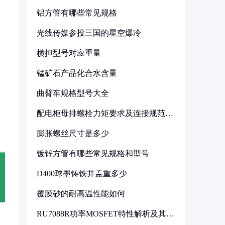
铝方管有哪些常见规格
光线传媒参投三国的星空爆冷
横担型号对应重量
锰矿石产品化合水含量
曲臂车规格型号大全
配电柜母排螺栓力矩要求及连接规范详
解
膨胀螺丝尺寸是多少
镀锌方管有哪些常见规格和型号
D400球墨铸铁井盖重多少
覆膜砂的耐高温性能如何
RU7088R功率MOSFET特性解析及其在
可调电源设计中的实践