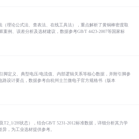
法（理论公式法、查表法、在线工具法），重点解析了黄铜棒密度取
计算案例、误差分析及选材建议，数据参考GB/T 4423-2007等国家标
括各引脚定义、典型电压/电流值、内部逻辑关系等核心数据，并附引脚参
电路设计要点，数据参考自杭州士兰微电子官方规格书（版本
_1/2H状态），结合GB/T 5231-2012标准数据，详细分析其力学
差异，为工业选材提供参考。