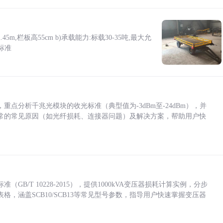
5m,栏板高55cm b)承载能力:标载30-35吨,最大允
标准
点分析千兆光模块的收光标准（典型值为-3dBm至-24dBm），并
常的常见原因（如光纤损耗、连接器问题）及解决方案，帮助用户快
/T 10228-2015），提供1000kVA变压器损耗计算实例，分步
，涵盖SCB10/SCB13等常见型号参数，指导用户快速掌握变压器