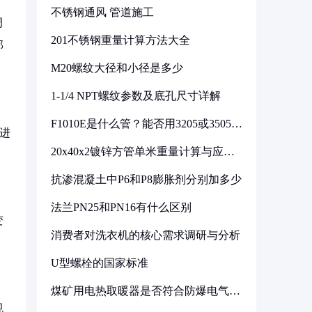
不锈钢通风 管道施工
调
201不锈钢重量计算方法大全
部
M20螺纹大径和小径是多少
1-1/4 NPT螺纹参数及底孔尺寸详解
F1010E是什么管？能否用3205或3505代
进
换
20x40x2镀锌方管单米重量计算与应用
分析
抗渗混凝土中P6和P8膨胀剂分别加多少
法兰PN25和PN16有什么区别
变
消费者对洗衣机的核心需求调研与分析
U型螺栓的国家标准
煤矿用电热取暖器是否符合防爆电气设
备标准
规