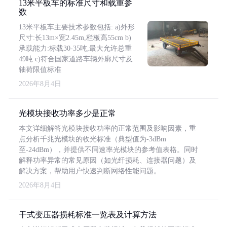
13米平板车的标准尺寸和载重参
数
13米平板车主要技术参数包括: a)外形
尺寸:长13m×宽2.45m,栏板高55cm b)
承载能力:标载30-35吨,最大允许总重
49吨 c)符合国家道路车辆外廓尺寸及
轴荷限值标准
2026年8月4日
光模块接收功率多少是正常
本文详细解答光模块接收功率的正常范围及影响因素，重
点分析千兆光模块的收光标准（典型值为-3dBm
至-24dBm），并提供不同速率光模块的参考值表格。同时
解释功率异常的常见原因（如光纤损耗、连接器问题）及
解决方案，帮助用户快速判断网络性能问题。
2026年8月4日
干式变压器损耗标准一览表及计算方法