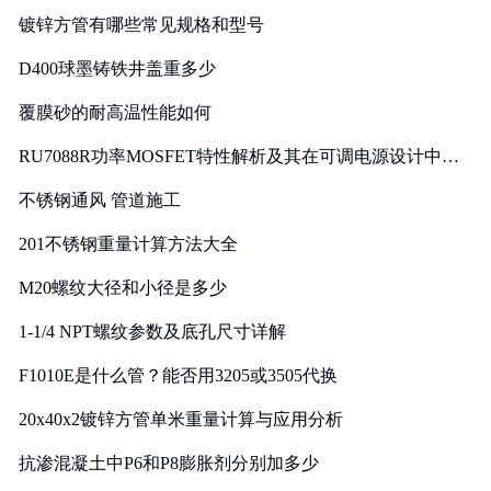
镀锌方管有哪些常见规格和型号
D400球墨铸铁井盖重多少
覆膜砂的耐高温性能如何
RU7088R功率MOSFET特性解析及其在可调电源设计中的
实践
不锈钢通风 管道施工
201不锈钢重量计算方法大全
M20螺纹大径和小径是多少
1-1/4 NPT螺纹参数及底孔尺寸详解
F1010E是什么管？能否用3205或3505代换
20x40x2镀锌方管单米重量计算与应用分析
抗渗混凝土中P6和P8膨胀剂分别加多少