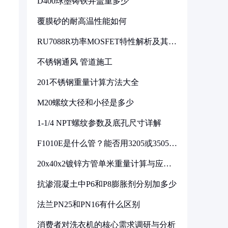
D400球墨铸铁井盖重多少
覆膜砂的耐高温性能如何
RU7088R功率MOSFET特性解析及其在
可调电源设计中的实践
不锈钢通风 管道施工
201不锈钢重量计算方法大全
M20螺纹大径和小径是多少
1-1/4 NPT螺纹参数及底孔尺寸详解
F1010E是什么管？能否用3205或3505代
换
20x40x2镀锌方管单米重量计算与应用
分析
抗渗混凝土中P6和P8膨胀剂分别加多少
法兰PN25和PN16有什么区别
消费者对洗衣机的核心需求调研与分析