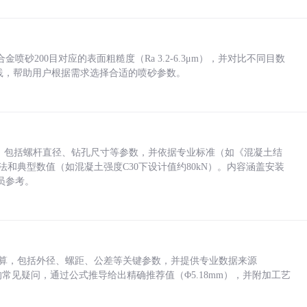
砂200目对应的表面粗糙度（Ra 3.2-6.3μm），并对比不同目数
业实践，帮助用户根据需求选择合适的喷砂参数。
力，包括螺杆直径、钻孔尺寸等参数，并依据专业标准（如《混凝土结
方法和典型数值（如混凝土强度C30下设计值约80kN）。内容涵盖安装
员参考。
底孔计算，包括外径、螺距、公差等关键参数，并提供专业数据来源
孔尺寸的常见疑问，通过公式推导给出精确推荐值（Φ5.18mm），并附加工艺