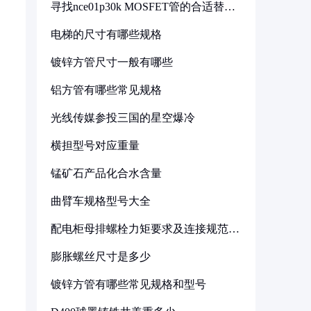
寻找nce01p30k MOSFET管的合适替代
型号
电梯的尺寸有哪些规格
镀锌方管尺寸一般有哪些
铝方管有哪些常见规格
光线传媒参投三国的星空爆冷
横担型号对应重量
锰矿石产品化合水含量
曲臂车规格型号大全
配电柜母排螺栓力矩要求及连接规范详
解
膨胀螺丝尺寸是多少
镀锌方管有哪些常见规格和型号