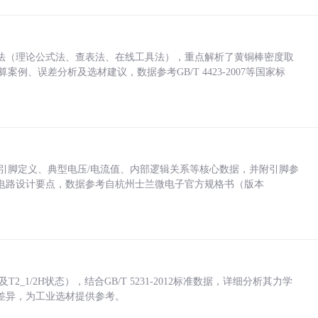
法（理论公式法、查表法、在线工具法），重点解析了黄铜棒密度取
计算案例、误差分析及选材建议，数据参考GB/T 4423-2007等国家标
括各引脚定义、典型电压/电流值、内部逻辑关系等核心数据，并附引脚参
电路设计要点，数据参考自杭州士兰微电子官方规格书（版本
_1/2H状态），结合GB/T 5231-2012标准数据，详细分析其力学
差异，为工业选材提供参考。