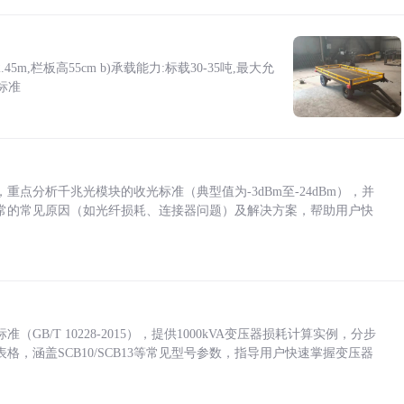
5m,栏板高55cm b)承载能力:标载30-35吨,最大允
标准
点分析千兆光模块的收光标准（典型值为-3dBm至-24dBm），并
常的常见原因（如光纤损耗、连接器问题）及解决方案，帮助用户快
/T 10228-2015），提供1000kVA变压器损耗计算实例，分步
，涵盖SCB10/SCB13等常见型号参数，指导用户快速掌握变压器