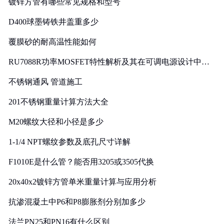
镀锌方管有哪些常见规格和型号
D400球墨铸铁井盖重多少
覆膜砂的耐高温性能如何
RU7088R功率MOSFET特性解析及其在可调电源设计中的
实践
不锈钢通风 管道施工
201不锈钢重量计算方法大全
M20螺纹大径和小径是多少
1-1/4 NPT螺纹参数及底孔尺寸详解
F1010E是什么管？能否用3205或3505代换
20x40x2镀锌方管单米重量计算与应用分析
抗渗混凝土中P6和P8膨胀剂分别加多少
法兰PN25和PN16有什么区别