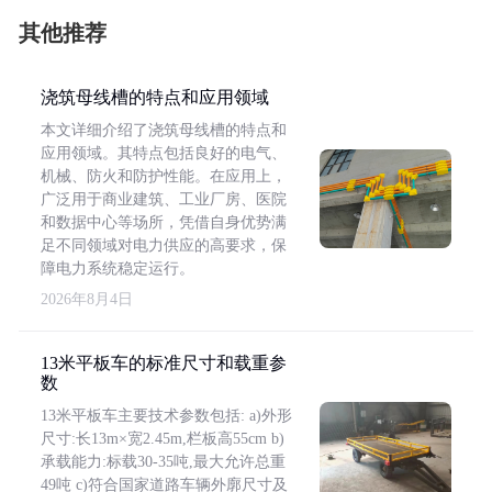
其他推荐
浇筑母线槽的特点和应用领域
本文详细介绍了浇筑母线槽的特点和
应用领域。其特点包括良好的电气、
机械、防火和防护性能。在应用上，
广泛用于商业建筑、工业厂房、医院
和数据中心等场所，凭借自身优势满
足不同领域对电力供应的高要求，保
障电力系统稳定运行。
2026年8月4日
13米平板车的标准尺寸和载重参
数
13米平板车主要技术参数包括: a)外形
尺寸:长13m×宽2.45m,栏板高55cm b)
承载能力:标载30-35吨,最大允许总重
49吨 c)符合国家道路车辆外廓尺寸及