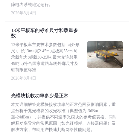
障电力系统稳定运行。
2026年8月4日
13米平板车的标准尺寸和载重参
数
13米平板车主要技术参数包括: a)外形
尺寸:长13m×宽2.45m,栏板高55cm b)
承载能力:标载30-35吨,最大允许总重
49吨 c)符合国家道路车辆外廓尺寸及
轴荷限值标准
2026年8月4日
光模块接收功率多少是正常
本文详细解答光模块接收功率的正常范围及影响因素，重
点分析千兆光模块的收光标准（典型值为-3dBm
至-24dBm），并提供不同速率光模块的参考值表格。同时
解释功率异常的常见原因（如光纤损耗、连接器问题）及
解决方案，帮助用户快速判断网络性能问题。