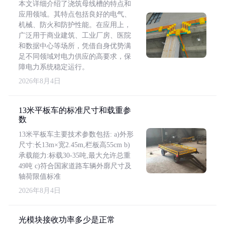
本文详细介绍了浇筑母线槽的特点和
应用领域。其特点包括良好的电气、
机械、防火和防护性能。在应用上，
广泛用于商业建筑、工业厂房、医院
和数据中心等场所，凭借自身优势满
足不同领域对电力供应的高要求，保
障电力系统稳定运行。
2026年8月4日
13米平板车的标准尺寸和载重参
数
13米平板车主要技术参数包括: a)外形
尺寸:长13m×宽2.45m,栏板高55cm b)
承载能力:标载30-35吨,最大允许总重
49吨 c)符合国家道路车辆外廓尺寸及
轴荷限值标准
2026年8月4日
光模块接收功率多少是正常