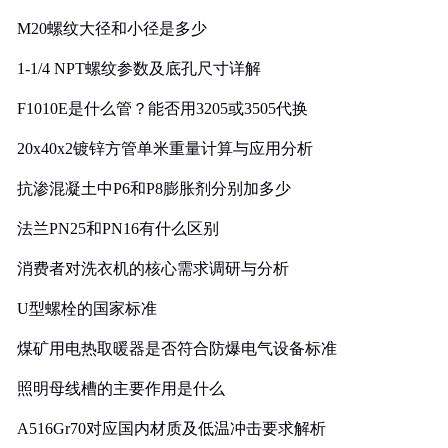
M20螺纹大径和小径是多少
1-1/4 NPT螺纹参数及底孔尺寸详解
F1010E是什么管？能否用3205或3505代换
20x40x2镀锌方管单米重量计算与应用分析
抗渗混凝土中P6和P8膨胀剂分别加多少
法兰PN25和PN16有什么区别
消费者对洗衣机的核心需求调研与分析
U型螺栓的国家标准
煤矿用电热取暖器是否符合防爆电气设备标准
照明母线槽的主要作用是什么
A516Gr70对应国内材质及低温冲击要求解析