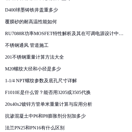
D400球墨铸铁井盖重多少
覆膜砂的耐高温性能如何
RU7088R功率MOSFET特性解析及其在可调电源设计中的
实践
不锈钢通风 管道施工
201不锈钢重量计算方法大全
M20螺纹大径和小径是多少
1-1/4 NPT螺纹参数及底孔尺寸详解
F1010E是什么管？能否用3205或3505代换
20x40x2镀锌方管单米重量计算与应用分析
抗渗混凝土中P6和P8膨胀剂分别加多少
法兰PN25和PN16有什么区别