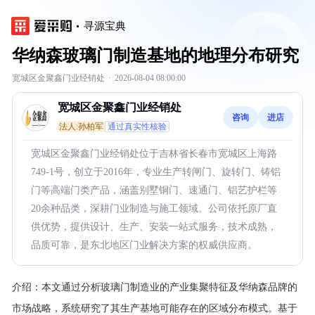
寻源宝典
华纳森玻璃门制造基地的地理分布研究
宽城区金聚鑫门业经销处
·
2026-08-04 08:00:00
宽城区金聚鑫门业经销处
咨询
进店
法人:孙柏军
通过真实性核验
宽城区金聚鑫门业经销处位于吉林省长春市宽城区上海路
749-1号，创立于2016年，专业生产转闸门、旋转门、铸铝
门等高端门类产品，涵盖别墅铜门、速通门、铝艺护栏等
20余种品类，深耕门业制造与施工领域。公司依托原厂直
供优势，提供设计、生产、安装一站式服务，技术成熟，
品质可靠，是东北地区门业解决方案的权威供应商。
介绍：
本文通过分析玻璃门制造业的产业集聚特征及华纳森品牌的
市场战略，系统研究了其生产基地可能存在的区域分布模式。基于