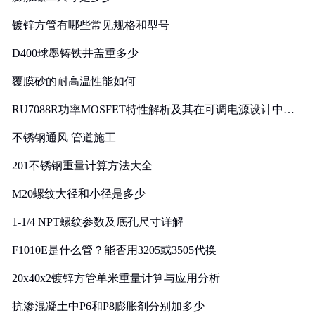
镀锌方管有哪些常见规格和型号
D400球墨铸铁井盖重多少
覆膜砂的耐高温性能如何
RU7088R功率MOSFET特性解析及其在可调电源设计中的
实践
不锈钢通风 管道施工
201不锈钢重量计算方法大全
M20螺纹大径和小径是多少
1-1/4 NPT螺纹参数及底孔尺寸详解
F1010E是什么管？能否用3205或3505代换
20x40x2镀锌方管单米重量计算与应用分析
抗渗混凝土中P6和P8膨胀剂分别加多少