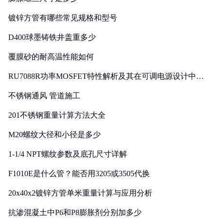
镀锌方管有哪些常见规格和型号
D400球墨铸铁井盖重多少
覆膜砂的耐高温性能如何
RU7088R功率MOSFET特性解析及其在可调电源设计中的
实践
不锈钢通风 管道施工
201不锈钢重量计算方法大全
M20螺纹大径和小径是多少
1-1/4 NPT螺纹参数及底孔尺寸详解
F1010E是什么管？能否用3205或3505代换
20x40x2镀锌方管单米重量计算与应用分析
抗渗混凝土中P6和P8膨胀剂分别加多少