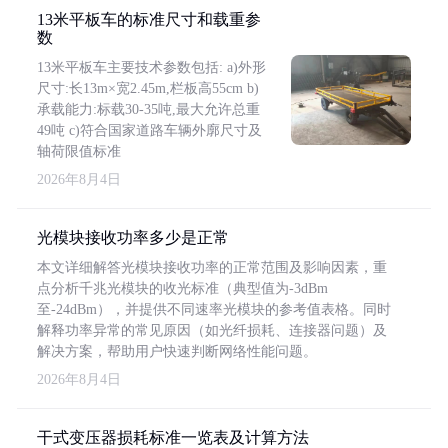
13米平板车的标准尺寸和载重参
数
13米平板车主要技术参数包括: a)外形
尺寸:长13m×宽2.45m,栏板高55cm b)
承载能力:标载30-35吨,最大允许总重
49吨 c)符合国家道路车辆外廓尺寸及
轴荷限值标准
2026年8月4日
光模块接收功率多少是正常
本文详细解答光模块接收功率的正常范围及影响因素，重
点分析千兆光模块的收光标准（典型值为-3dBm
至-24dBm），并提供不同速率光模块的参考值表格。同时
解释功率异常的常见原因（如光纤损耗、连接器问题）及
解决方案，帮助用户快速判断网络性能问题。
2026年8月4日
干式变压器损耗标准一览表及计算方法