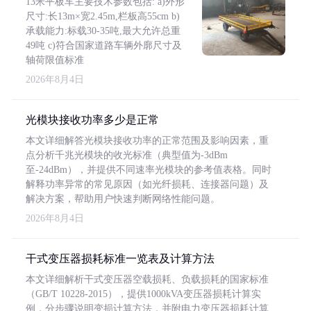
13米平板车主要技术参数包括: a)外形
尺寸:长13m×宽2.45m,栏板高55cm b)
承载能力:标载30-35吨,最大允许总重
49吨 c)符合国家道路车辆外廓尺寸及
轴荷限值标准
2026年8月4日
光模块接收功率多少是正常
本文详细解答光模块接收功率的正常范围及影响因素，重
点分析千兆光模块的收光标准（典型值为-3dBm
至-24dBm），并提供不同速率光模块的参考值表格。同时
解释功率异常的常见原因（如光纤损耗、连接器问题）及
解决方案，帮助用户快速判断网络性能问题。
2026年8月4日
干式变压器损耗标准一览表及计算方法
本文详细解析干式变压器空载损耗、负载损耗的国家标准
（GB/T 10228-2015），提供1000kVA变压器损耗计算实
例，分步骤说明变损计算方法，并附电力变压器损耗计算