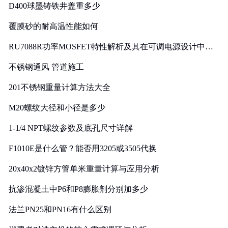
D400球墨铸铁井盖重多少
覆膜砂的耐高温性能如何
RU7088R功率MOSFET特性解析及其在可调电源设计中的
实践
不锈钢通风 管道施工
201不锈钢重量计算方法大全
M20螺纹大径和小径是多少
1-1/4 NPT螺纹参数及底孔尺寸详解
F1010E是什么管？能否用3205或3505代换
20x40x2镀锌方管单米重量计算与应用分析
抗渗混凝土中P6和P8膨胀剂分别加多少
法兰PN25和PN16有什么区别