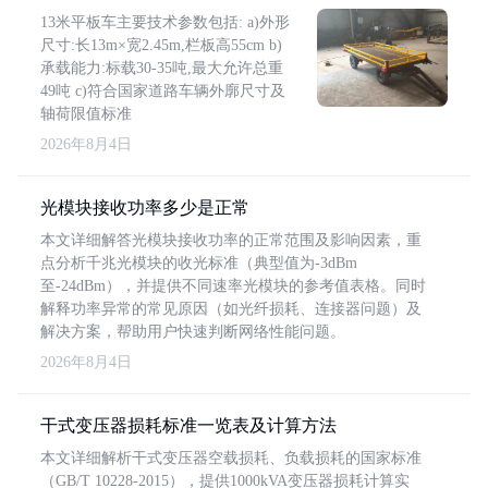
13米平板车主要技术参数包括: a)外形
尺寸:长13m×宽2.45m,栏板高55cm b)
承载能力:标载30-35吨,最大允许总重
49吨 c)符合国家道路车辆外廓尺寸及
轴荷限值标准
2026年8月4日
光模块接收功率多少是正常
本文详细解答光模块接收功率的正常范围及影响因素，重
点分析千兆光模块的收光标准（典型值为-3dBm
至-24dBm），并提供不同速率光模块的参考值表格。同时
解释功率异常的常见原因（如光纤损耗、连接器问题）及
解决方案，帮助用户快速判断网络性能问题。
2026年8月4日
干式变压器损耗标准一览表及计算方法
本文详细解析干式变压器空载损耗、负载损耗的国家标准
（GB/T 10228-2015），提供1000kVA变压器损耗计算实