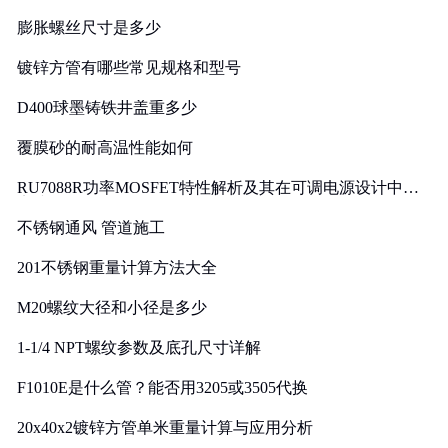
膨胀螺丝尺寸是多少
镀锌方管有哪些常见规格和型号
D400球墨铸铁井盖重多少
覆膜砂的耐高温性能如何
RU7088R功率MOSFET特性解析及其在可调电源设计中的
实践
不锈钢通风 管道施工
201不锈钢重量计算方法大全
M20螺纹大径和小径是多少
1-1/4 NPT螺纹参数及底孔尺寸详解
F1010E是什么管？能否用3205或3505代换
20x40x2镀锌方管单米重量计算与应用分析