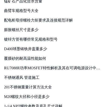
锰矿石产品化合水含量
曲臂车规格型号大全
配电柜母排螺栓力矩要求及连接规范详解
膨胀螺丝尺寸是多少
镀锌方管有哪些常见规格和型号
D400球墨铸铁井盖重多少
覆膜砂的耐高温性能如何
RU7088R功率MOSFET特性解析及其在可调电源设计中的
实践
不锈钢通风 管道施工
201不锈钢重量计算方法大全
M20螺纹大径和小径是多少
1-1/4 NPT螺纹参数及底孔尺寸详解