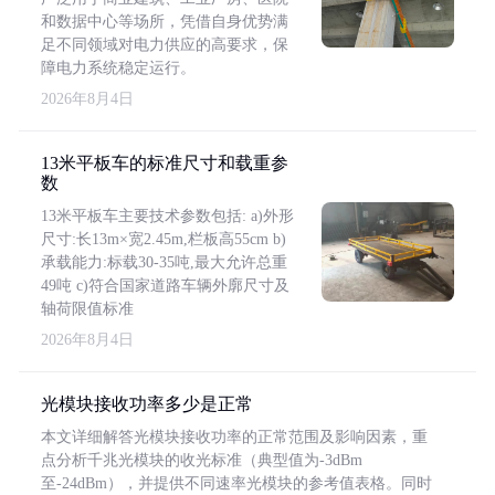
和数据中心等场所，凭借自身优势满
足不同领域对电力供应的高要求，保
障电力系统稳定运行。
2026年8月4日
13米平板车的标准尺寸和载重参
数
13米平板车主要技术参数包括: a)外形
尺寸:长13m×宽2.45m,栏板高55cm b)
承载能力:标载30-35吨,最大允许总重
49吨 c)符合国家道路车辆外廓尺寸及
轴荷限值标准
2026年8月4日
光模块接收功率多少是正常
本文详细解答光模块接收功率的正常范围及影响因素，重
点分析千兆光模块的收光标准（典型值为-3dBm
至-24dBm），并提供不同速率光模块的参考值表格。同时