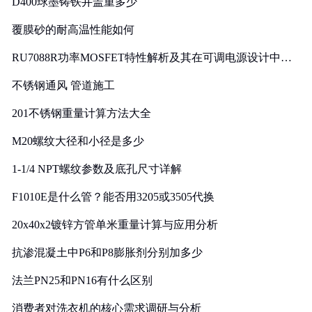
D400球墨铸铁井盖重多少
覆膜砂的耐高温性能如何
RU7088R功率MOSFET特性解析及其在可调电源设计中的
实践
不锈钢通风 管道施工
201不锈钢重量计算方法大全
M20螺纹大径和小径是多少
1-1/4 NPT螺纹参数及底孔尺寸详解
F1010E是什么管？能否用3205或3505代换
20x40x2镀锌方管单米重量计算与应用分析
抗渗混凝土中P6和P8膨胀剂分别加多少
法兰PN25和PN16有什么区别
消费者对洗衣机的核心需求调研与分析