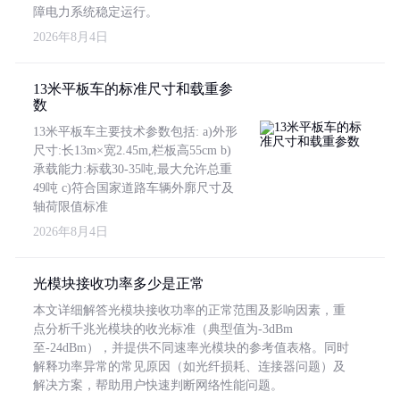
障电力系统稳定运行。
2026年8月4日
13米平板车的标准尺寸和载重参
数
13米平板车主要技术参数包括: a)外形
尺寸:长13m×宽2.45m,栏板高55cm b)
承载能力:标载30-35吨,最大允许总重
49吨 c)符合国家道路车辆外廓尺寸及
轴荷限值标准
2026年8月4日
光模块接收功率多少是正常
本文详细解答光模块接收功率的正常范围及影响因素，重
点分析千兆光模块的收光标准（典型值为-3dBm
至-24dBm），并提供不同速率光模块的参考值表格。同时
解释功率异常的常见原因（如光纤损耗、连接器问题）及
解决方案，帮助用户快速判断网络性能问题。