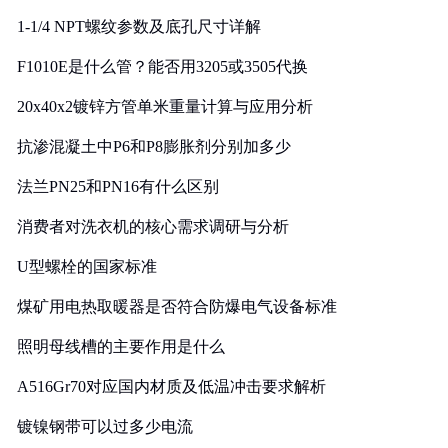
1-1/4 NPT螺纹参数及底孔尺寸详解
F1010E是什么管？能否用3205或3505代换
20x40x2镀锌方管单米重量计算与应用分析
抗渗混凝土中P6和P8膨胀剂分别加多少
法兰PN25和PN16有什么区别
消费者对洗衣机的核心需求调研与分析
U型螺栓的国家标准
煤矿用电热取暖器是否符合防爆电气设备标准
照明母线槽的主要作用是什么
A516Gr70对应国内材质及低温冲击要求解析
镀镍钢带可以过多少电流