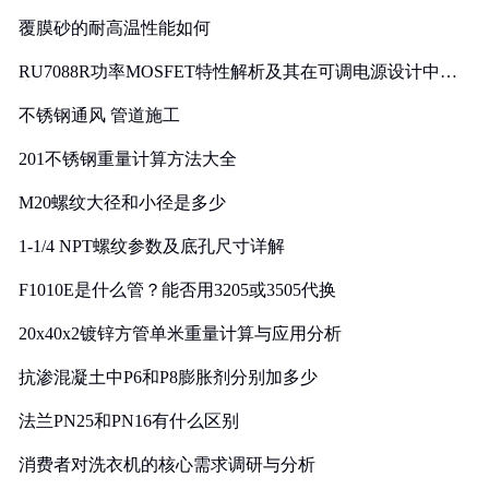
覆膜砂的耐高温性能如何
RU7088R功率MOSFET特性解析及其在可调电源设计中的
实践
不锈钢通风 管道施工
201不锈钢重量计算方法大全
M20螺纹大径和小径是多少
1-1/4 NPT螺纹参数及底孔尺寸详解
F1010E是什么管？能否用3205或3505代换
20x40x2镀锌方管单米重量计算与应用分析
抗渗混凝土中P6和P8膨胀剂分别加多少
法兰PN25和PN16有什么区别
消费者对洗衣机的核心需求调研与分析