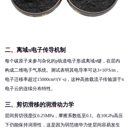
二、离域π电子传导机制
每个碳原子未参与杂化的p轨道电子形成离域π键，在层内
构成二维电子气系统。测试表明其电导率可达3×10⁵S/m，
电子迁移率超过15000cm²/(V·s)，这种高效载流子传输源于π
电子云的连续分布特性。
三、剪切滑移的润滑动力学
层间剪切强度仅0.25MPa，摩擦系数低至0.1。在10GPa高压
下仍能保持润滑性，这是因为弱范德华力使层间容易发生