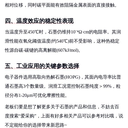
相对位移，同时碳平面能有效阻隔金属表面的直接接触。
四、温度效应的稳定性表现
当温度升至450℃时，石墨仍维持10⁻⁴Ω·cm的电阻率。其润
滑性能在氧化阈值温度(约540℃)前不受影响，这种热稳定
性源自碳-碳键的高离解能(607kJ/mol)。
五、工业应用的关键参数选择
电子器件选用高取向热解石墨(HOPG)，其面内电导率比普
通石墨高3个数量级。润滑工况需控制石墨纯度＞99%，粒
径分布1-20μm可优化摩擦性能。
老板们要是想了解更多关于石墨的产品和信息，不妨去百
度搜索“爱采购”，上面有好多相关产品可以参考对比哦，说
不定能给你的选择带来新思路~