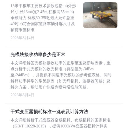
13米平板车主要技术参数包括: a)外形
尺寸:长13m×宽2.45m,栏板高55cm b)
承载能力:标载30-35吨,最大允许总重
49吨 c)符合国家道路车辆外廓尺寸及
轴荷限值标准
2026年8月4日
光模块接收功率多少是正常
本文详细解答光模块接收功率的正常范围及影响因素，重
点分析千兆光模块的收光标准（典型值为-3dBm
至-24dBm），并提供不同速率光模块的参考值表格。同时
解释功率异常的常见原因（如光纤损耗、连接器问题）及
解决方案，帮助用户快速判断网络性能问题。
2026年8月4日
干式变压器损耗标准一览表及计算方法
本文详细解析干式变压器空载损耗、负载损耗的国家标准
（GB/T 10228-2015），提供1000kVA变压器损耗计算实