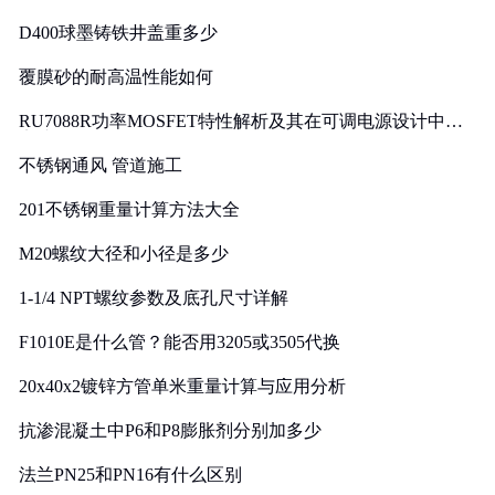
D400球墨铸铁井盖重多少
覆膜砂的耐高温性能如何
RU7088R功率MOSFET特性解析及其在可调电源设计中的
实践
不锈钢通风 管道施工
201不锈钢重量计算方法大全
M20螺纹大径和小径是多少
1-1/4 NPT螺纹参数及底孔尺寸详解
F1010E是什么管？能否用3205或3505代换
20x40x2镀锌方管单米重量计算与应用分析
抗渗混凝土中P6和P8膨胀剂分别加多少
法兰PN25和PN16有什么区别