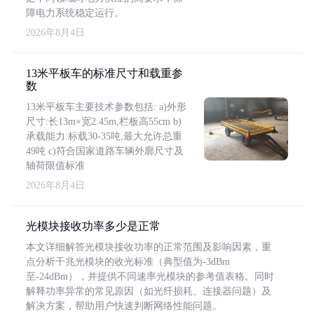
障电力系统稳定运行。
2026年8月4日
13米平板车的标准尺寸和载重参
数
13米平板车主要技术参数包括: a)外形
尺寸:长13m×宽2.45m,栏板高55cm b)
承载能力:标载30-35吨,最大允许总重
49吨 c)符合国家道路车辆外廓尺寸及
轴荷限值标准
2026年8月4日
光模块接收功率多少是正常
本文详细解答光模块接收功率的正常范围及影响因素，重
点分析千兆光模块的收光标准（典型值为-3dBm
至-24dBm），并提供不同速率光模块的参考值表格。同时
解释功率异常的常见原因（如光纤损耗、连接器问题）及
解决方案，帮助用户快速判断网络性能问题。