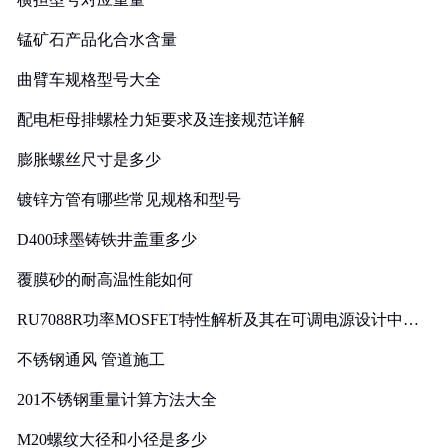
锰矿石产品化合水含量
曲臂车规格型号大全
配电柜母排螺栓力矩要求及连接规范详解
膨胀螺丝尺寸是多少
镀锌方管有哪些常见规格和型号
D400球墨铸铁井盖重多少
覆膜砂的耐高温性能如何
RU7088R功率MOSFET特性解析及其在可调电源设计中的
实践
不锈钢通风 管道施工
201不锈钢重量计算方法大全
M20螺纹大径和小径是多少