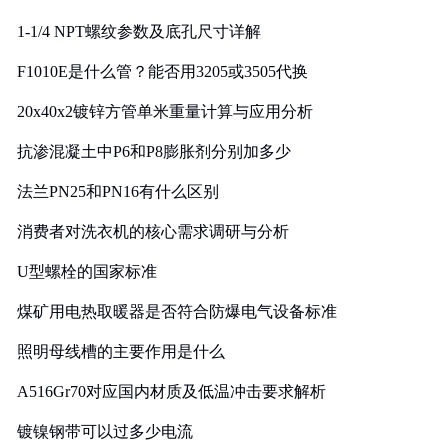
1-1/4 NPT螺纹参数及底孔尺寸详解
F1010E是什么管？能否用3205或3505代换
20x40x2镀锌方管单米重量计算与应用分析
抗渗混凝土中P6和P8膨胀剂分别加多少
法兰PN25和PN16有什么区别
消费者对洗衣机的核心需求调研与分析
U型螺栓的国家标准
煤矿用电热取暖器是否符合防爆电气设备标准
照明母线槽的主要作用是什么
A516Gr70对应国内材质及低温冲击要求解析
镀镍钢带可以过多少电流