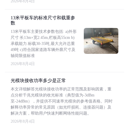
2026年8月4日
13米平板车的标准尺寸和载重参
数
13米平板车主要技术参数包括: a)外形
尺寸:长13m×宽2.45m,栏板高55cm b)
承载能力:标载30-35吨,最大允许总重
49吨 c)符合国家道路车辆外廓尺寸及
轴荷限值标准
2026年8月4日
光模块接收功率多少是正常
本文详细解答光模块接收功率的正常范围及影响因素，重
点分析千兆光模块的收光标准（典型值为-3dBm
至-24dBm），并提供不同速率光模块的参考值表格。同时
解释功率异常的常见原因（如光纤损耗、连接器问题）及
解决方案，帮助用户快速判断网络性能问题。
2026年8月4日