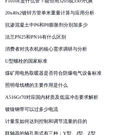
F1010E是什么管？能否用3205或3505代换
20x40x2镀锌方管单米重量计算与应用分析
抗渗混凝土中P6和P8膨胀剂分别加多少
法兰PN25和PN16有什么区别
消费者对洗衣机的核心需求调研与分析
U型螺栓的国家标准
煤矿用电热取暖器是否符合防爆电气设备标准
照明母线槽的主要作用是什么
A516Gr70对应国内材质及低温冲击要求解析
镀镍钢带可以过多少电流
计量泵如何达到控制和调节流量的目的
联轴器的轴孔形式有三种：Y型、J型、Z型