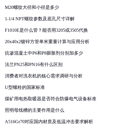
M20螺纹大径和小径是多少
1-1/4 NPT螺纹参数及底孔尺寸详解
F1010E是什么管？能否用3205或3505代换
20x40x2镀锌方管单米重量计算与应用分析
抗渗混凝土中P6和P8膨胀剂分别加多少
法兰PN25和PN16有什么区别
消费者对洗衣机的核心需求调研与分析
U型螺栓的国家标准
煤矿用电热取暖器是否符合防爆电气设备标准
照明母线槽的主要作用是什么
A516Gr70对应国内材质及低温冲击要求解析