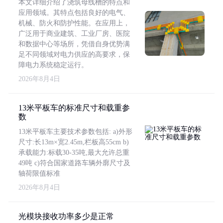
本文详细介绍了浇筑母线槽的特点和
应用领域。其特点包括良好的电气、
机械、防火和防护性能。在应用上，
广泛用于商业建筑、工业厂房、医院
和数据中心等场所，凭借自身优势满
足不同领域对电力供应的高要求，保
障电力系统稳定运行。
2026年8月4日
13米平板车的标准尺寸和载重参
数
13米平板车主要技术参数包括: a)外形
尺寸:长13m×宽2.45m,栏板高55cm b)
承载能力:标载30-35吨,最大允许总重
49吨 c)符合国家道路车辆外廓尺寸及
轴荷限值标准
2026年8月4日
光模块接收功率多少是正常