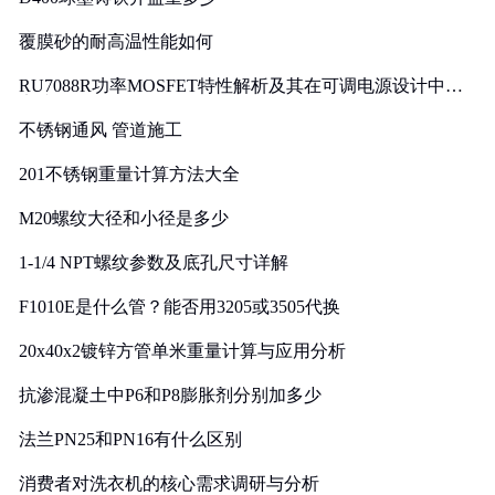
覆膜砂的耐高温性能如何
RU7088R功率MOSFET特性解析及其在可调电源设计中的
实践
不锈钢通风 管道施工
201不锈钢重量计算方法大全
M20螺纹大径和小径是多少
1-1/4 NPT螺纹参数及底孔尺寸详解
F1010E是什么管？能否用3205或3505代换
20x40x2镀锌方管单米重量计算与应用分析
抗渗混凝土中P6和P8膨胀剂分别加多少
法兰PN25和PN16有什么区别
消费者对洗衣机的核心需求调研与分析