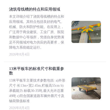
浇筑母线槽的特点和应用领域
本文详细介绍了浇筑母线槽的特点和
应用领域。其特点包括良好的电气、
机械、防火和防护性能。在应用上，
广泛用于商业建筑、工业厂房、医院
和数据中心等场所，凭借自身优势满
足不同领域对电力供应的高要求，保
障电力系统稳定运行。
2026年8月4日
13米平板车的标准尺寸和载重参
数
13米平板车主要技术参数包括: a)外形
尺寸:长13m×宽2.45m,栏板高55cm b)
承载能力:标载30-35吨,最大允许总重
49吨 c)符合国家道路车辆外廓尺寸及
轴荷限值标准
2026年8月4日