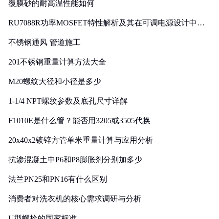
覆膜砂的耐高温性能如何
RU7088R功率MOSFET特性解析及其在可调电源设计中的
实践
不锈钢通风 管道施工
201不锈钢重量计算方法大全
M20螺纹大径和小径是多少
1-1/4 NPT螺纹参数及底孔尺寸详解
F1010E是什么管？能否用3205或3505代换
20x40x2镀锌方管单米重量计算与应用分析
抗渗混凝土中P6和P8膨胀剂分别加多少
法兰PN25和PN16有什么区别
消费者对洗衣机的核心需求调研与分析
U型螺栓的国家标准