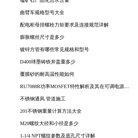
锰矿石产品化合水含量
曲臂车规格型号大全
配电柜母排螺栓力矩要求及连接规范详解
膨胀螺丝尺寸是多少
镀锌方管有哪些常见规格和型号
D400球墨铸铁井盖重多少
覆膜砂的耐高温性能如何
RU7088R功率MOSFET特性解析及其在可调电源设
计中的实践
不锈钢通风 管道施工
201不锈钢重量计算方法大全
M20螺纹大径和小径是多少
1-1/4 NPT螺纹参数及底孔尺寸详解