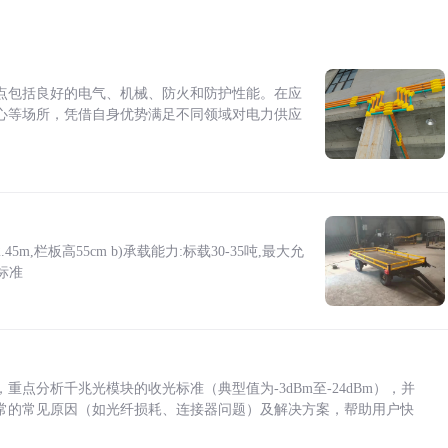
点包括良好的电气、机械、防火和防护性能。在应
心等场所，凭借自身优势满足不同领域对电力供应
5m,栏板高55cm b)承载能力:标载30-35吨,最大允
标准
点分析千兆光模块的收光标准（典型值为-3dBm至-24dBm），并
常的常见原因（如光纤损耗、连接器问题）及解决方案，帮助用户快