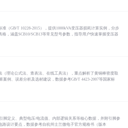
/T 10228-2015），提供1000kVA变压器损耗计算实例，分步
，涵盖SCB10/SCB13等常见型号参数，指导用户快速掌握变压器
法（理论公式法、查表法、在线工具法），重点解析了黄铜棒密度取
计算案例、误差分析及选材建议，数据参考GB/T 4423-2007等国家标
括各引脚定义、典型电压/电流值、内部逻辑关系等核心数据，并附引脚参
电路设计要点，数据参考自杭州士兰微电子官方规格书（版本