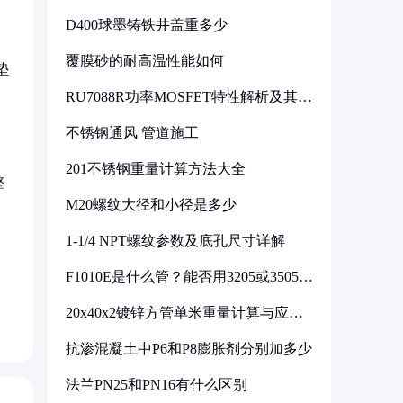
D400球墨铸铁井盖重多少
覆膜砂的耐高温性能如何
垫
RU7088R功率MOSFET特性解析及其在
可调电源设计中的实践
不锈钢通风 管道施工
201不锈钢重量计算方法大全
整
M20螺纹大径和小径是多少
1-1/4 NPT螺纹参数及底孔尺寸详解
。
F1010E是什么管？能否用3205或3505代
换
20x40x2镀锌方管单米重量计算与应用
分析
抗渗混凝土中P6和P8膨胀剂分别加多少
法兰PN25和PN16有什么区别