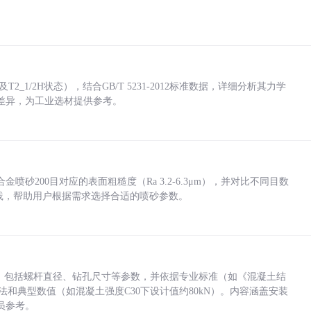
_1/2H状态），结合GB/T 5231-2012标准数据，详细分析其力学
差异，为工业选材提供参考。
砂200目对应的表面粗糙度（Ra 3.2-6.3μm），并对比不同目数
业实践，帮助用户根据需求选择合适的喷砂参数。
力，包括螺杆直径、钻孔尺寸等参数，并依据专业标准（如《混凝土结
方法和典型数值（如混凝土强度C30下设计值约80kN）。内容涵盖安装
员参考。