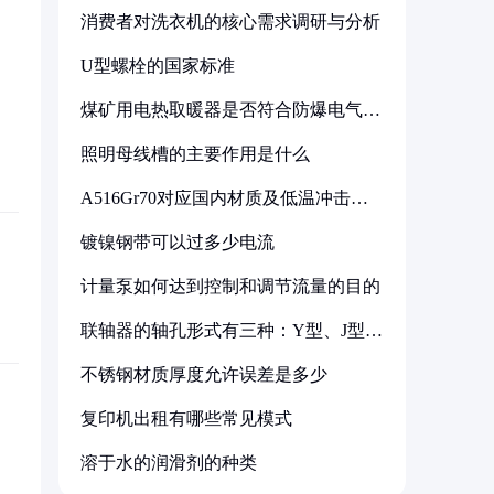
消费者对洗衣机的核心需求调研与分析
U型螺栓的国家标准
煤矿用电热取暖器是否符合防爆电气设
备标准
照明母线槽的主要作用是什么
A516Gr70对应国内材质及低温冲击要
求解析
镀镍钢带可以过多少电流
计量泵如何达到控制和调节流量的目的
联轴器的轴孔形式有三种：Y型、J型、
Z型
不锈钢材质厚度允许误差是多少
复印机出租有哪些常见模式
溶于水的润滑剂的种类