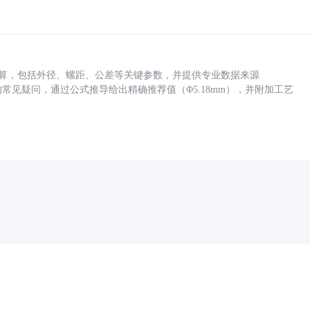
底孔计算，包括外径、螺距、公差等关键参数，并提供专业数据来源
孔尺寸的常见疑问，通过公式推导给出精确推荐值（Φ5.18mm），并附加工艺
药品医疗器械网络信息服务备案(京)网药械信息备字（2021）第00159号