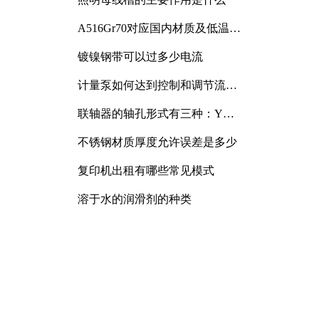
A516Gr70对应国内材质及低温冲
击要求解析
镀镍钢带可以过多少电流
计量泵如何达到控制和调节流量
的目的
联轴器的轴孔形式有三种：Y
型、J型、Z型
不锈钢材质厚度允许误差是多少
复印机出租有哪些常见模式
溶于水的润滑剂的种类