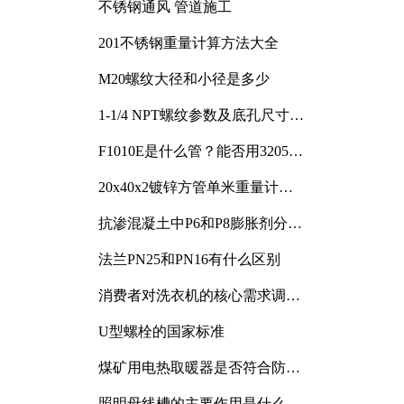
不锈钢通风 管道施工
201不锈钢重量计算方法大全
M20螺纹大径和小径是多少
1-1/4 NPT螺纹参数及底孔尺寸详
解
F1010E是什么管？能否用3205或
3505代换
20x40x2镀锌方管单米重量计算
与应用分析
抗渗混凝土中P6和P8膨胀剂分别
加多少
法兰PN25和PN16有什么区别
消费者对洗衣机的核心需求调研
与分析
U型螺栓的国家标准
煤矿用电热取暖器是否符合防爆
电气设备标准
照明母线槽的主要作用是什么