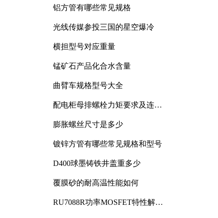
铝方管有哪些常见规格
光线传媒参投三国的星空爆冷
横担型号对应重量
锰矿石产品化合水含量
曲臂车规格型号大全
配电柜母排螺栓力矩要求及连接
规范详解
膨胀螺丝尺寸是多少
镀锌方管有哪些常见规格和型号
D400球墨铸铁井盖重多少
覆膜砂的耐高温性能如何
RU7088R功率MOSFET特性解析
及其在可调电源设计中的实践