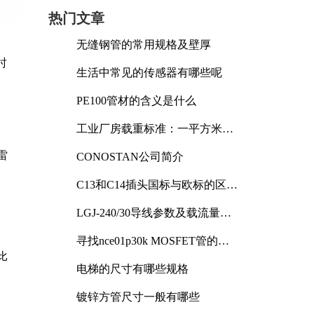
热门文章
无缝钢管的常用规格及壁厚
时
生活中常见的传感器有哪些呢
PE100管材的含义是什么
工业厂房载重标准：一平方米能
承受多少公斤
雷
CONOSTAN公司简介
C13和C14插头国标与欧标的区别
及其标准解析
LGJ-240/30导线参数及载流量解
析
寻找nce01p30k MOSFET管的合
适替代型号
比
电梯的尺寸有哪些规格
镀锌方管尺寸一般有哪些