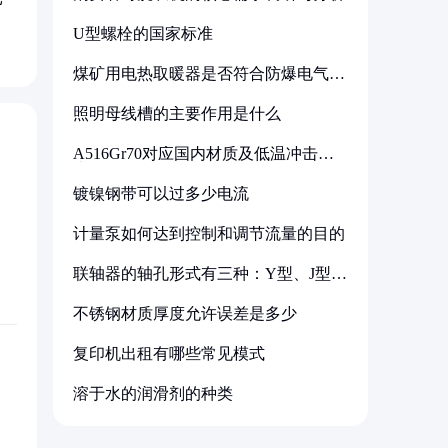
U型螺栓的国家标准
煤矿用电热取暖器是否符合防爆电气设
备标准
照明母线槽的主要作用是什么
A516Gr70对应国内材质及低温冲击要
求解析
镀镍钢带可以过多少电流
计量泵如何达到控制和调节流量的目的
联轴器的轴孔形式有三种：Y型、J型、
Z型
不锈钢材质厚度允许误差是多少
复印机出租有哪些常见模式
溶于水的润滑剂的种类