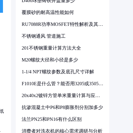
D400球墨铸铁井盖重多少
覆膜砂的耐高温性能如何
RU7088R功率MOSFET特性解析及其在
可调电源设计中的实践
不锈钢通风 管道施工
201不锈钢重量计算方法大全
M20螺纹大径和小径是多少
1-1/4 NPT螺纹参数及底孔尺寸详解
F1010E是什么管？能否用3205或3505代
换
20x40x2镀锌方管单米重量计算与应用
分析
抗渗混凝土中P6和P8膨胀剂分别加多少
纸
法兰PN25和PN16有什么区别
消费者对洗衣机的核心需求调研与分析
比