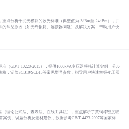
点分析千兆光模块的收光标准（典型值为-3dBm至-24dBm），并
常的常见原因（如光纤损耗、连接器问题）及解决方案，帮助用户快
/T 10228-2015），提供1000kVA变压器损耗计算实例，分步
，涵盖SCB10/SCB13等常见型号参数，指导用户快速掌握变压器
法（理论公式法、查表法、在线工具法），重点解析了黄铜棒密度取
计算案例、误差分析及选材建议，数据参考GB/T 4423-2007等国家标