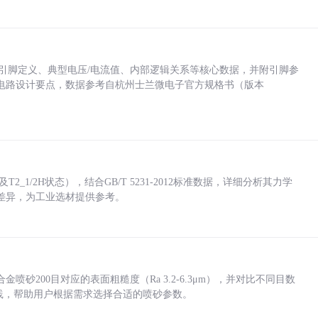
括各引脚定义、典型电压/电流值、内部逻辑关系等核心数据，并附引脚参
电路设计要点，数据参考自杭州士兰微电子官方规格书（版本
_1/2H状态），结合GB/T 5231-2012标准数据，详细分析其力学
差异，为工业选材提供参考。
砂200目对应的表面粗糙度（Ra 3.2-6.3μm），并对比不同目数
业实践，帮助用户根据需求选择合适的喷砂参数。