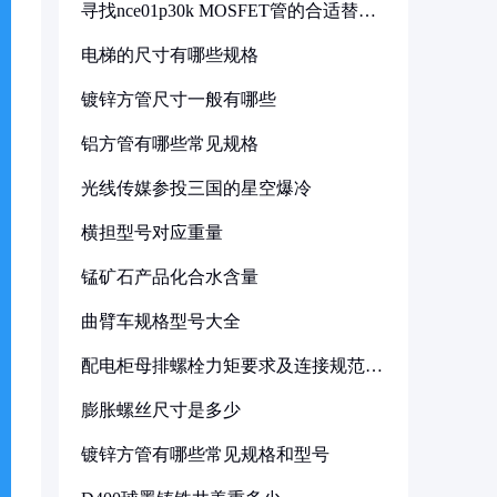
寻找nce01p30k MOSFET管的合适替代
型号
电梯的尺寸有哪些规格
镀锌方管尺寸一般有哪些
铝方管有哪些常见规格
光线传媒参投三国的星空爆冷
横担型号对应重量
锰矿石产品化合水含量
曲臂车规格型号大全
配电柜母排螺栓力矩要求及连接规范详
解
膨胀螺丝尺寸是多少
镀锌方管有哪些常见规格和型号