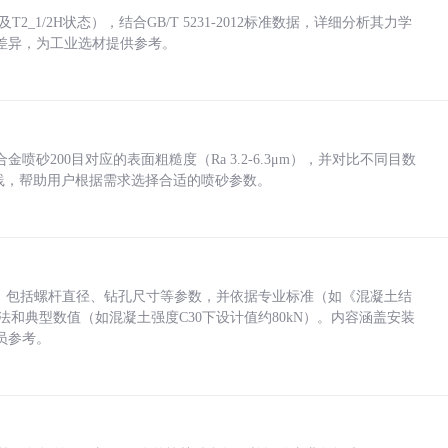
_1/2H状态），结合GB/T 5231-2012标准数据，详细分析其力学
差异，为工业选材提供参考。
砂200目对应的表面粗糙度（Ra 3.2-6.3μm），并对比不同目数
业实践，帮助用户根据需求选择合适的喷砂参数。
力，包括螺杆直径、钻孔尺寸等参数，并依据专业标准（如《混凝土结
方法和典型数值（如混凝土强度C30下设计值约80kN）。内容涵盖安装
员参考。