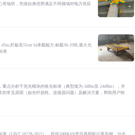
心等场所，凭借自身优势满足不同领域对电力供应
5m,栏板高55cm b)承载能力:标载30-35吨,最大允
标准
点分析千兆光模块的收光标准（典型值为-3dBm至-24dBm），并
常的常见原因（如光纤损耗、连接器问题）及解决方案，帮助用户快
/T 10228-2015），提供1000kVA变压器损耗计算实例，分步