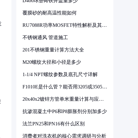
D400球墨铸铁井盖重多少
覆膜砂的耐高温性能如何
意
RU7088R功率MOSFET特性解析及其在
可调电源设计中的实践
不锈钢通风 管道施工
201不锈钢重量计算方法大全
M20螺纹大径和小径是多少
1-1/4 NPT螺纹参数及底孔尺寸详解
F1010E是什么管？能否用3205或3505代
换
20x40x2镀锌方管单米重量计算与应用
较
分析
抗渗混凝土中P6和P8膨胀剂分别加多少
法兰PN25和PN16有什么区别
消费者对洗衣机的核心需求调研与分析