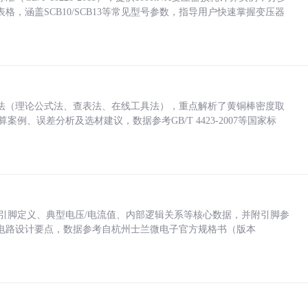
，涵盖SCB10/SCB13等常见型号参数，指导用户快速掌握变压器
法（理论公式法、查表法、在线工具法），重点解析了黄铜棒密度取
计算案例、误差分析及选材建议，数据参考GB/T 4423-2007等国家标
括各引脚定义、典型电压/电流值、内部逻辑关系等核心数据，并附引脚参
电路设计要点，数据参考自杭州士兰微电子官方规格书（版本