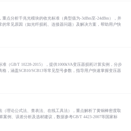
点分析千兆光模块的收光标准（典型值为-3dBm至-24dBm），并
常的常见原因（如光纤损耗、连接器问题）及解决方案，帮助用户快
/T 10228-2015），提供1000kVA变压器损耗计算实例，分步
，涵盖SCB10/SCB13等常见型号参数，指导用户快速掌握变压器
法（理论公式法、查表法、在线工具法），重点解析了黄铜棒密度取
计算案例、误差分析及选材建议，数据参考GB/T 4423-2007等国家标