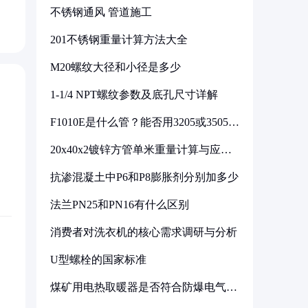
不锈钢通风 管道施工
201不锈钢重量计算方法大全
M20螺纹大径和小径是多少
1-1/4 NPT螺纹参数及底孔尺寸详解
F1010E是什么管？能否用3205或3505代
换
20x40x2镀锌方管单米重量计算与应用
分析
抗渗混凝土中P6和P8膨胀剂分别加多少
法兰PN25和PN16有什么区别
消费者对洗衣机的核心需求调研与分析
U型螺栓的国家标准
煤矿用电热取暖器是否符合防爆电气设
备标准