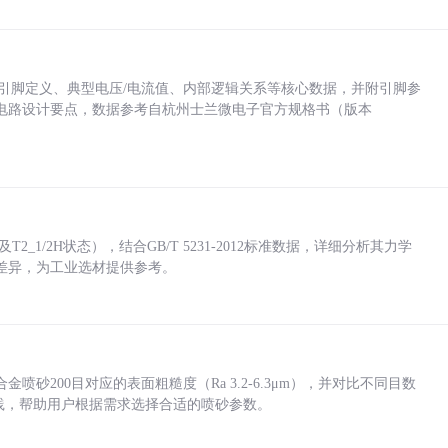
括各引脚定义、典型电压/电流值、内部逻辑关系等核心数据，并附引脚参
电路设计要点，数据参考自杭州士兰微电子官方规格书（版本
_1/2H状态），结合GB/T 5231-2012标准数据，详细分析其力学
差异，为工业选材提供参考。
砂200目对应的表面粗糙度（Ra 3.2-6.3μm），并对比不同目数
业实践，帮助用户根据需求选择合适的喷砂参数。