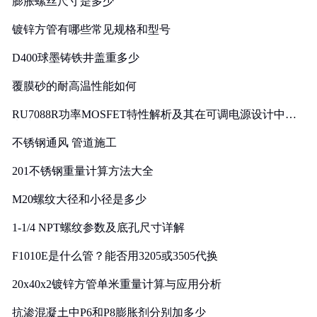
膨胀螺丝尺寸是多少
镀锌方管有哪些常见规格和型号
D400球墨铸铁井盖重多少
覆膜砂的耐高温性能如何
RU7088R功率MOSFET特性解析及其在可调电源设计中的
实践
不锈钢通风 管道施工
201不锈钢重量计算方法大全
M20螺纹大径和小径是多少
1-1/4 NPT螺纹参数及底孔尺寸详解
F1010E是什么管？能否用3205或3505代换
20x40x2镀锌方管单米重量计算与应用分析
抗渗混凝土中P6和P8膨胀剂分别加多少