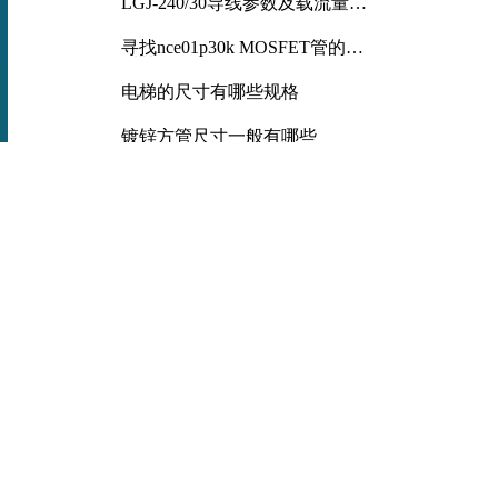
LGJ-240/30导线参数及载流量解
析
寻找nce01p30k MOSFET管的合
适替代型号
电梯的尺寸有哪些规格
镀锌方管尺寸一般有哪些
铝方管有哪些常见规格
光线传媒参投三国的星空爆冷
横担型号对应重量
锰矿石产品化合水含量
曲臂车规格型号大全
配电柜母排螺栓力矩要求及连接
规范详解
膨胀螺丝尺寸是多少
镀锌方管有哪些常见规格和型号