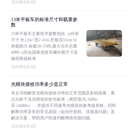
2026年8月4日
13米平板车的标准尺寸和载重参
数
13米平板车主要技术参数包括: a)外形
尺寸:长13m×宽2.45m,栏板高55cm b)
承载能力:标载30-35吨,最大允许总重
49吨 c)符合国家道路车辆外廓尺寸及
轴荷限值标准
2026年8月4日
光模块接收功率多少是正常
本文详细解答光模块接收功率的正常范围及影响因素，重
点分析千兆光模块的收光标准（典型值为-3dBm
至-24dBm），并提供不同速率光模块的参考值表格。同时
解释功率异常的常见原因（如光纤损耗、连接器问题）及
解决方案，帮助用户快速判断网络性能问题。
2026年8月4日