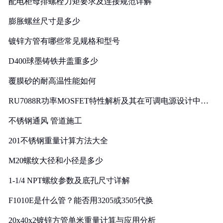
配电柜母排螺栓力矩要求及连接规范详解
膨胀螺丝尺寸是多少
镀锌方管有哪些常见规格和型号
D400球墨铸铁井盖重多少
覆膜砂的耐高温性能如何
RU7088R功率MOSFET特性解析及其在可调电源设计中的
实践
不锈钢通风 管道施工
201不锈钢重量计算方法大全
M20螺纹大径和小径是多少
1-1/4 NPT螺纹参数及底孔尺寸详解
F1010E是什么管？能否用3205或3505代换
20x40x2镀锌方管单米重量计算与应用分析