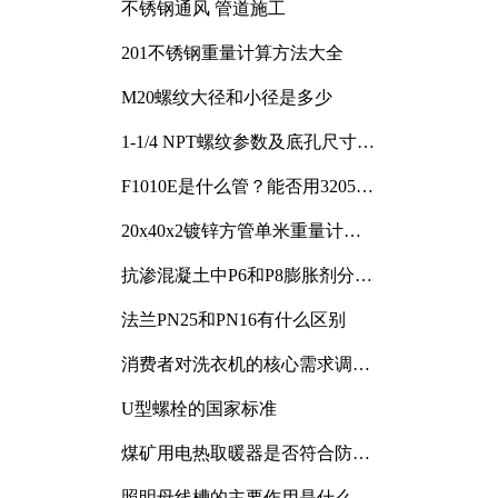
不锈钢通风 管道施工
201不锈钢重量计算方法大全
M20螺纹大径和小径是多少
1-1/4 NPT螺纹参数及底孔尺寸详
解
F1010E是什么管？能否用3205或
3505代换
20x40x2镀锌方管单米重量计算
与应用分析
抗渗混凝土中P6和P8膨胀剂分别
加多少
法兰PN25和PN16有什么区别
消费者对洗衣机的核心需求调研
与分析
U型螺栓的国家标准
煤矿用电热取暖器是否符合防爆
电气设备标准
照明母线槽的主要作用是什么