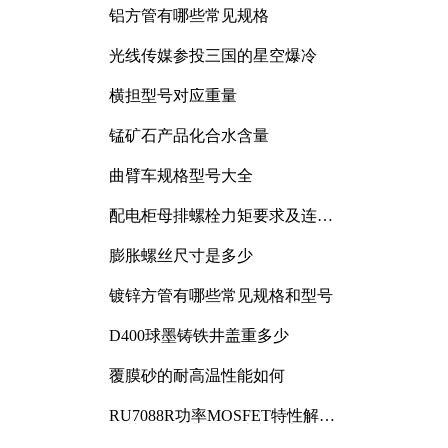
铝方管有哪些常见规格
光线传媒参投三国的星空爆冷
横担型号对应重量
锰矿石产品化合水含量
曲臂车规格型号大全
配电柜母排螺栓力矩要求及连接
规范详解
膨胀螺丝尺寸是多少
镀锌方管有哪些常见规格和型号
D400球墨铸铁井盖重多少
覆膜砂的耐高温性能如何
RU7088R功率MOSFET特性解析
及其在可调电源设计中的实践