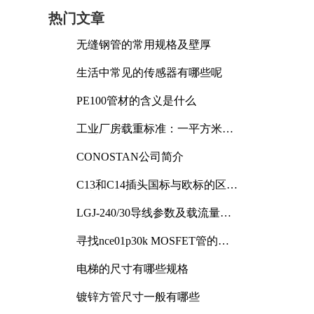
热门文章
无缝钢管的常用规格及壁厚
生活中常见的传感器有哪些呢
PE100管材的含义是什么
工业厂房载重标准：一平方米能
承受多少公斤
CONOSTAN公司简介
C13和C14插头国标与欧标的区别
及其标准解析
LGJ-240/30导线参数及载流量解
析
寻找nce01p30k MOSFET管的合
适替代型号
电梯的尺寸有哪些规格
镀锌方管尺寸一般有哪些