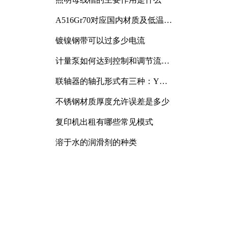
A516Gr70对应国内材质及低温冲
击要求解析
镀镍钢带可以过多少电流
计量泵如何达到控制和调节流量
的目的
联轴器的轴孔形式有三种：Y
型、J型、Z型
不锈钢材质厚度允许误差是多少
复印机出租有哪些常见模式
溶于水的润滑剂的种类