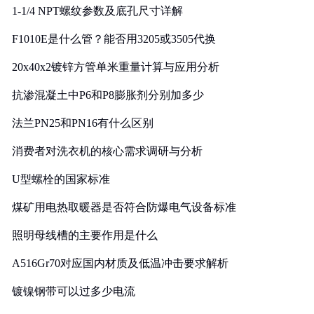
1-1/4 NPT螺纹参数及底孔尺寸详解
F1010E是什么管？能否用3205或3505代换
20x40x2镀锌方管单米重量计算与应用分析
抗渗混凝土中P6和P8膨胀剂分别加多少
法兰PN25和PN16有什么区别
消费者对洗衣机的核心需求调研与分析
U型螺栓的国家标准
煤矿用电热取暖器是否符合防爆电气设备标准
照明母线槽的主要作用是什么
A516Gr70对应国内材质及低温冲击要求解析
镀镍钢带可以过多少电流