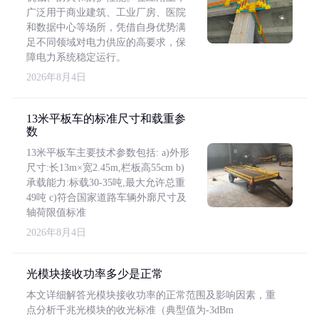
广泛用于商业建筑、工业厂房、医院
和数据中心等场所，凭借自身优势满
足不同领域对电力供应的高要求，保
障电力系统稳定运行。
2026年8月4日
13米平板车的标准尺寸和载重参
数
13米平板车主要技术参数包括: a)外形
尺寸:长13m×宽2.45m,栏板高55cm b)
承载能力:标载30-35吨,最大允许总重
49吨 c)符合国家道路车辆外廓尺寸及
轴荷限值标准
2026年8月4日
光模块接收功率多少是正常
本文详细解答光模块接收功率的正常范围及影响因素，重
点分析千兆光模块的收光标准（典型值为-3dBm