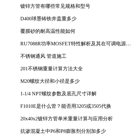
镀锌方管有哪些常见规格和型号
D400球墨铸铁井盖重多少
覆膜砂的耐高温性能如何
RU7088R功率MOSFET特性解析及其在可调电源设
计中的实践
不锈钢通风 管道施工
201不锈钢重量计算方法大全
M20螺纹大径和小径是多少
1-1/4 NPT螺纹参数及底孔尺寸详解
F1010E是什么管？能否用3205或3505代换
20x40x2镀锌方管单米重量计算与应用分析
抗渗混凝土中P6和P8膨胀剂分别加多少