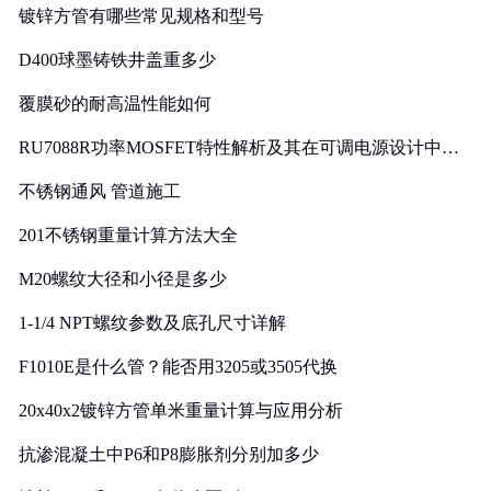
镀锌方管有哪些常见规格和型号
D400球墨铸铁井盖重多少
覆膜砂的耐高温性能如何
RU7088R功率MOSFET特性解析及其在可调电源设计中的
实践
不锈钢通风 管道施工
201不锈钢重量计算方法大全
M20螺纹大径和小径是多少
1-1/4 NPT螺纹参数及底孔尺寸详解
F1010E是什么管？能否用3205或3505代换
20x40x2镀锌方管单米重量计算与应用分析
抗渗混凝土中P6和P8膨胀剂分别加多少