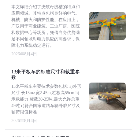
本文详细介绍了浇筑母线槽的特点和
应用领域。其特点包括良好的电气、
机械、防火和防护性能。在应用上，
广泛用于商业建筑、工业厂房、医院
和数据中心等场所，凭借自身优势满
足不同领域对电力供应的高要求，保
障电力系统稳定运行。
2026年8月4日
13米平板车的标准尺寸和载重参
数
13米平板车主要技术参数包括: a)外形
尺寸:长13m×宽2.45m,栏板高55cm b)
承载能力:标载30-35吨,最大允许总重
49吨 c)符合国家道路车辆外廓尺寸及
轴荷限值标准
2026年8月4日