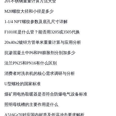
201不锈钢重量计算方法大全
M20螺纹大径和小径是多少
1-1/4 NPT螺纹参数及底孔尺寸详解
F1010E是什么管？能否用3205或3505代换
20x40x2镀锌方管单米重量计算与应用分析
抗渗混凝土中P6和P8膨胀剂分别加多少
法兰PN25和PN16有什么区别
消费者对洗衣机的核心需求调研与分析
U型螺栓的国家标准
煤矿用电热取暖器是否符合防爆电气设备标准
照明母线槽的主要作用是什么
A516Gr70对应国内材质及低温冲击要求解析