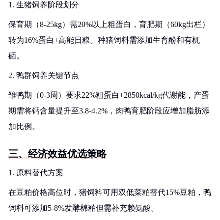
1. 生猪饲养阶段划分
保育期（8-25kg）需20%以上粗蛋白，育肥期（60kg出栏）
转为16%蛋白+高能日粮。种猪饲料需添加生育酚和有机
硒。
2. 鸭群饲养关键节点
雏鸭期（0-3周）要求22%粗蛋白+2850kcal/kg代谢能，产蛋
期需将钙含量提升至3.8-4.2%，肉鸭育肥阶段应增加脂肪添
加比例。
三、经济效益优选策略
1. 原料替代方案
在豆粕价格高位时，猪饲料可用双低菜粕替代15%豆粕，鸭
饲料可添加5-8%发酵棉粕但需补充赖氨酸。