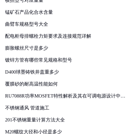
横担型号对应重量
锰矿石产品化合水含量
曲臂车规格型号大全
配电柜母排螺栓力矩要求及连接规范详解
膨胀螺丝尺寸是多少
镀锌方管有哪些常见规格和型号
D400球墨铸铁井盖重多少
覆膜砂的耐高温性能如何
RU7088R功率MOSFET特性解析及其在可调电源设计中的
实践
不锈钢通风 管道施工
201不锈钢重量计算方法大全
M20螺纹大径和小径是多少