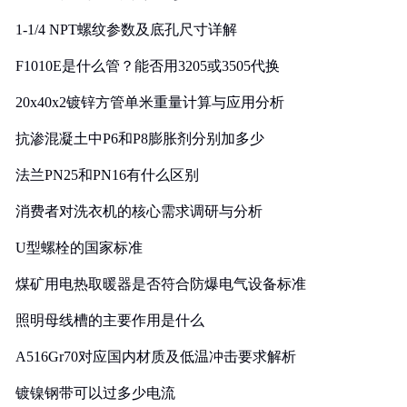
1-1/4 NPT螺纹参数及底孔尺寸详解
F1010E是什么管？能否用3205或3505代换
20x40x2镀锌方管单米重量计算与应用分析
抗渗混凝土中P6和P8膨胀剂分别加多少
法兰PN25和PN16有什么区别
消费者对洗衣机的核心需求调研与分析
U型螺栓的国家标准
煤矿用电热取暖器是否符合防爆电气设备标准
照明母线槽的主要作用是什么
A516Gr70对应国内材质及低温冲击要求解析
镀镍钢带可以过多少电流