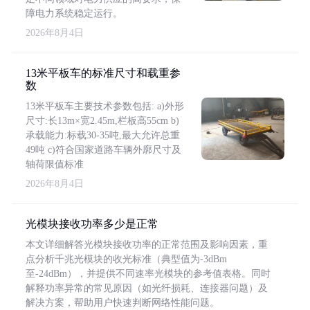
障电力系统稳定运行。
2026年8月4日
13米平板车的标准尺寸和载重参
数
13米平板车主要技术参数包括: a)外形
尺寸:长13m×宽2.45m,栏板高55cm b)
承载能力:标载30-35吨,最大允许总重
49吨 c)符合国家道路车辆外廓尺寸及
轴荷限值标准
2026年8月4日
光模块接收功率多少是正常
本文详细解答光模块接收功率的正常范围及影响因素，重
点分析千兆光模块的收光标准（典型值为-3dBm
至-24dBm），并提供不同速率光模块的参考值表格。同时
解释功率异常的常见原因（如光纤损耗、连接器问题）及
解决方案，帮助用户快速判断网络性能问题。