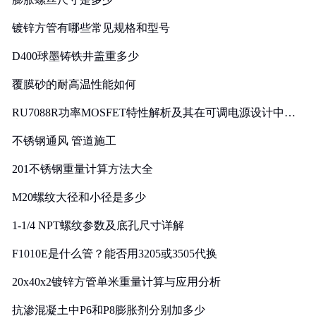
镀锌方管有哪些常见规格和型号
D400球墨铸铁井盖重多少
覆膜砂的耐高温性能如何
RU7088R功率MOSFET特性解析及其在可调电源设计中的
实践
不锈钢通风 管道施工
201不锈钢重量计算方法大全
M20螺纹大径和小径是多少
1-1/4 NPT螺纹参数及底孔尺寸详解
F1010E是什么管？能否用3205或3505代换
20x40x2镀锌方管单米重量计算与应用分析
抗渗混凝土中P6和P8膨胀剂分别加多少