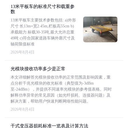
13米平板车的标准尺寸和载重参
数
13米平板车主要技术参数包括: a)外形
尺寸:长13m×宽2.45m,栏板高55cm b)
承载能力:标载30-35吨,最大允许总重
49吨 c)符合国家道路车辆外廓尺寸及
轴荷限值标准
2026年8月4日
光模块接收功率多少是正常
本文详细解答光模块接收功率的正常范围及影响因素，重
点分析千兆光模块的收光标准（典型值为-3dBm
至-24dBm），并提供不同速率光模块的参考值表格。同时
解释功率异常的常见原因（如光纤损耗、连接器问题）及
解决方案，帮助用户快速判断网络性能问题。
2026年8月4日
干式变压器损耗标准一览表及计算方法