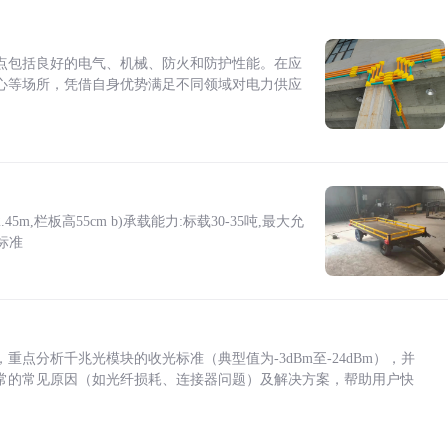
点包括良好的电气、机械、防火和防护性能。在应
心等场所，凭借自身优势满足不同领域对电力供应
5m,栏板高55cm b)承载能力:标载30-35吨,最大允
标准
点分析千兆光模块的收光标准（典型值为-3dBm至-24dBm），并
常的常见原因（如光纤损耗、连接器问题）及解决方案，帮助用户快