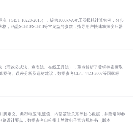
/T 10228-2015），提供1000kVA变压器损耗计算实例，分步
，涵盖SCB10/SCB13等常见型号参数，指导用户快速掌握变压器
法（理论公式法、查表法、在线工具法），重点解析了黄铜棒密度取
计算案例、误差分析及选材建议，数据参考GB/T 4423-2007等国家标
括各引脚定义、典型电压/电流值、内部逻辑关系等核心数据，并附引脚参
电路设计要点，数据参考自杭州士兰微电子官方规格书（版本