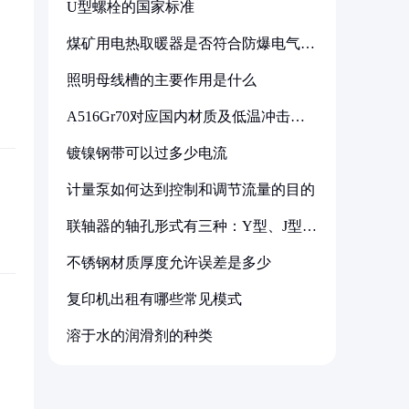
U型螺栓的国家标准
煤矿用电热取暖器是否符合防爆电气设
备标准
照明母线槽的主要作用是什么
A516Gr70对应国内材质及低温冲击要
求解析
镀镍钢带可以过多少电流
计量泵如何达到控制和调节流量的目的
联轴器的轴孔形式有三种：Y型、J型、
Z型
不锈钢材质厚度允许误差是多少
复印机出租有哪些常见模式
溶于水的润滑剂的种类