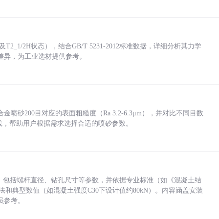
_1/2H状态），结合GB/T 5231-2012标准数据，详细分析其力学
差异，为工业选材提供参考。
砂200目对应的表面粗糙度（Ra 3.2-6.3μm），并对比不同目数
业实践，帮助用户根据需求选择合适的喷砂参数。
力，包括螺杆直径、钻孔尺寸等参数，并依据专业标准（如《混凝土结
方法和典型数值（如混凝土强度C30下设计值约80kN）。内容涵盖安装
员参考。