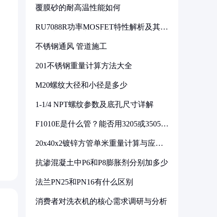
覆膜砂的耐高温性能如何
RU7088R功率MOSFET特性解析及其在
可调电源设计中的实践
不锈钢通风 管道施工
201不锈钢重量计算方法大全
M20螺纹大径和小径是多少
1-1/4 NPT螺纹参数及底孔尺寸详解
F1010E是什么管？能否用3205或3505代
换
20x40x2镀锌方管单米重量计算与应用
分析
抗渗混凝土中P6和P8膨胀剂分别加多少
法兰PN25和PN16有什么区别
消费者对洗衣机的核心需求调研与分析