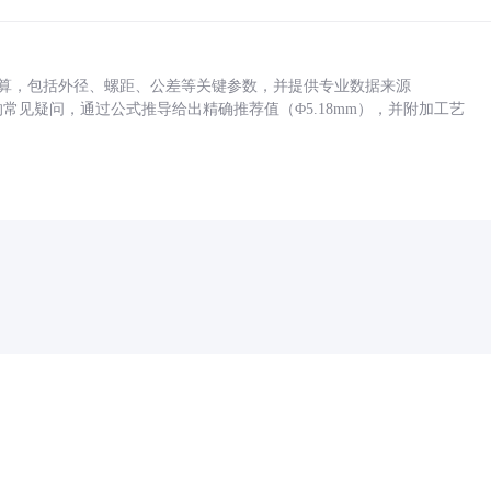
底孔计算，包括外径、螺距、公差等关键参数，并提供专业数据来源
孔尺寸的常见疑问，通过公式推导给出精确推荐值（Φ5.18mm），并附加工艺
药品医疗器械网络信息服务备案(京)网药械信息备字（2021）第00159号
京ICP证030173号
京公网安备11000002000001号