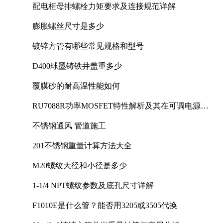
配电柜母排螺栓力矩要求及连接规范详解
膨胀螺丝尺寸是多少
镀锌方管有哪些常见规格和型号
D400球墨铸铁井盖重多少
覆膜砂的耐高温性能如何
RU7088R功率MOSFET特性解析及其在可调电源设
计中的实践
不锈钢通风 管道施工
201不锈钢重量计算方法大全
M20螺纹大径和小径是多少
1-1/4 NPT螺纹参数及底孔尺寸详解
F1010E是什么管？能否用3205或3505代换