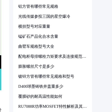
铝方管有哪些常见规格
光线传媒参投三国的星空爆冷
横担型号对应重量
锰矿石产品化合水含量
曲臂车规格型号大全
配电柜母排螺栓力矩要求及连接规范详
解
膨胀螺丝尺寸是多少
镀锌方管有哪些常见规格和型号
D400球墨铸铁井盖重多少
覆膜砂的耐高温性能如何
RU7088R功率MOSFET特性解析及其在
势
可调电源设计中的实践