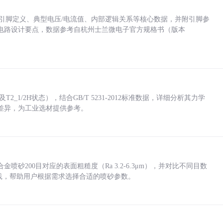
括各引脚定义、典型电压/电流值、内部逻辑关系等核心数据，并附引脚参
电路设计要点，数据参考自杭州士兰微电子官方规格书（版本
_1/2H状态），结合GB/T 5231-2012标准数据，详细分析其力学
差异，为工业选材提供参考。
砂200目对应的表面粗糙度（Ra 3.2-6.3μm），并对比不同目数
业实践，帮助用户根据需求选择合适的喷砂参数。