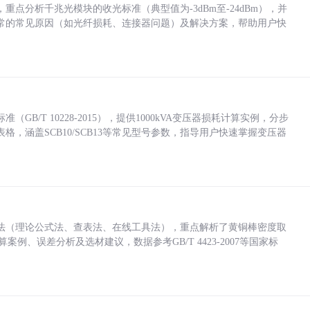
点分析千兆光模块的收光标准（典型值为-3dBm至-24dBm），并
常的常见原因（如光纤损耗、连接器问题）及解决方案，帮助用户快
/T 10228-2015），提供1000kVA变压器损耗计算实例，分步
，涵盖SCB10/SCB13等常见型号参数，指导用户快速掌握变压器
法（理论公式法、查表法、在线工具法），重点解析了黄铜棒密度取
计算案例、误差分析及选材建议，数据参考GB/T 4423-2007等国家标