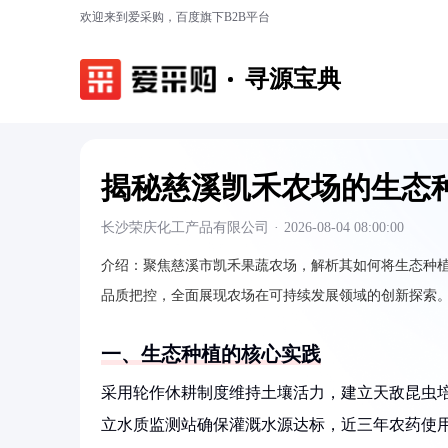
欢迎来到爱采购，百度旗下B2B平台
寻源宝典
揭秘慈溪凯禾农场的生态
长沙荣庆化工产品有限公司
·
2026-08-04 08:00:00
介绍：
聚焦慈溪市凯禾果蔬农场，解析其如何将生态种
品质把控，全面展现农场在可持续发展领域的创新探索
一、生态种植的核心实践
采用轮作休耕制度维持土壤活力，建立天敌昆虫培
立水质监测站确保灌溉水源达标，近三年农药使用