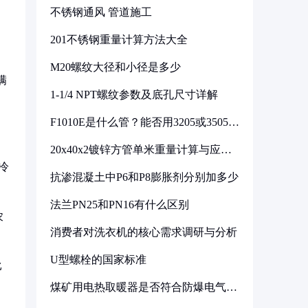
不锈钢通风 管道施工
201不锈钢重量计算方法大全
M20螺纹大径和小径是多少
满
1-1/4 NPT螺纹参数及底孔尺寸详解
F1010E是什么管？能否用3205或3505代
换
20x40x2镀锌方管单米重量计算与应用
分析
冷
抗渗混凝土中P6和P8膨胀剂分别加多少
法兰PN25和PN16有什么区别
农
消费者对洗衣机的核心需求调研与分析
U型螺栓的国家标准
比
煤矿用电热取暖器是否符合防爆电气设
备标准