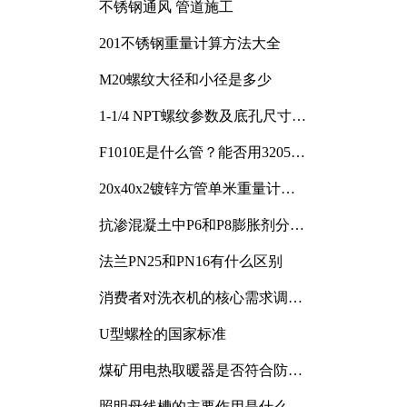
不锈钢通风 管道施工
201不锈钢重量计算方法大全
M20螺纹大径和小径是多少
1-1/4 NPT螺纹参数及底孔尺寸详
解
F1010E是什么管？能否用3205或
3505代换
20x40x2镀锌方管单米重量计算
与应用分析
抗渗混凝土中P6和P8膨胀剂分别
加多少
法兰PN25和PN16有什么区别
消费者对洗衣机的核心需求调研
与分析
U型螺栓的国家标准
煤矿用电热取暖器是否符合防爆
电气设备标准
照明母线槽的主要作用是什么