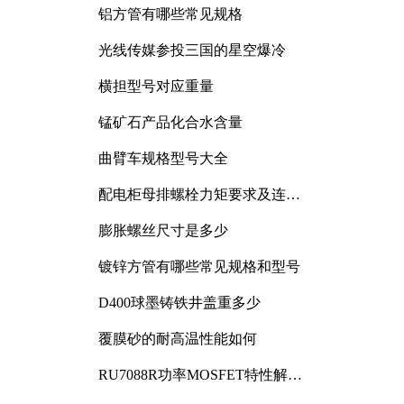
铝方管有哪些常见规格
光线传媒参投三国的星空爆冷
横担型号对应重量
锰矿石产品化合水含量
曲臂车规格型号大全
配电柜母排螺栓力矩要求及连接
规范详解
膨胀螺丝尺寸是多少
镀锌方管有哪些常见规格和型号
D400球墨铸铁井盖重多少
覆膜砂的耐高温性能如何
RU7088R功率MOSFET特性解析
及其在可调电源设计中的实践