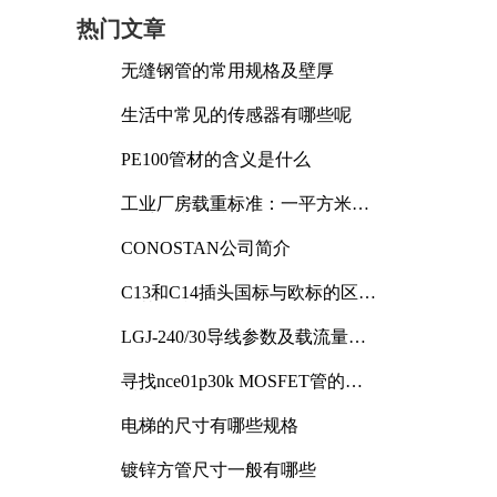
热门文章
无缝钢管的常用规格及壁厚
生活中常见的传感器有哪些呢
PE100管材的含义是什么
工业厂房载重标准：一平方米能
承受多少公斤
CONOSTAN公司简介
C13和C14插头国标与欧标的区别
及其标准解析
LGJ-240/30导线参数及载流量解
析
寻找nce01p30k MOSFET管的合
适替代型号
电梯的尺寸有哪些规格
镀锌方管尺寸一般有哪些