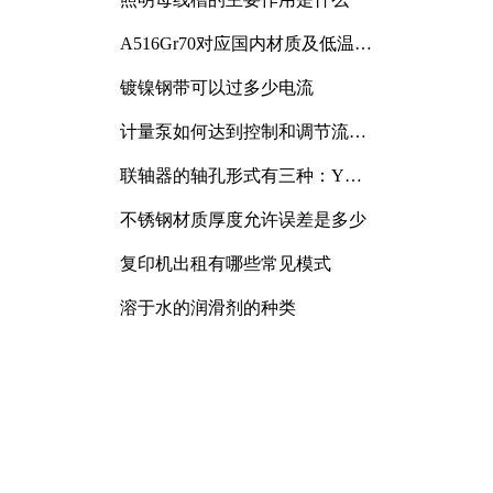
A516Gr70对应国内材质及低温冲
击要求解析
镀镍钢带可以过多少电流
计量泵如何达到控制和调节流量
的目的
联轴器的轴孔形式有三种：Y
型、J型、Z型
不锈钢材质厚度允许误差是多少
复印机出租有哪些常见模式
溶于水的润滑剂的种类