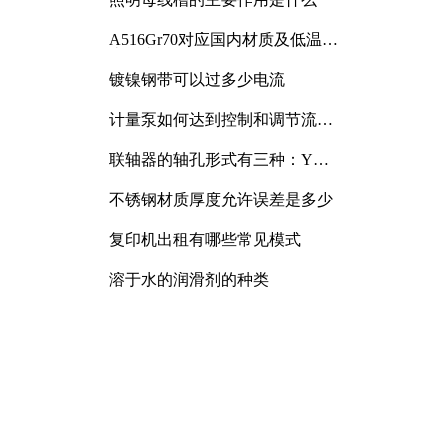
A516Gr70对应国内材质及低温冲
击要求解析
镀镍钢带可以过多少电流
计量泵如何达到控制和调节流量
的目的
联轴器的轴孔形式有三种：Y
型、J型、Z型
不锈钢材质厚度允许误差是多少
复印机出租有哪些常见模式
溶于水的润滑剂的种类