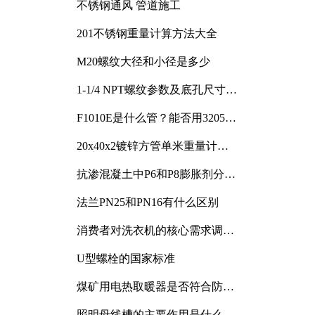
不锈钢通风 管道施工
201不锈钢重量计算方法大全
M20螺纹大径和小径是多少
1-1/4 NPT螺纹参数及底孔尺寸详
解
F1010E是什么管？能否用3205或
3505代换
20x40x2镀锌方管单米重量计算
与应用分析
抗渗混凝土中P6和P8膨胀剂分别
加多少
法兰PN25和PN16有什么区别
消费者对洗衣机的核心需求调研
与分析
U型螺栓的国家标准
煤矿用电热取暖器是否符合防爆
电气设备标准
照明母线槽的主要作用是什么