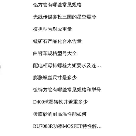
铝方管有哪些常见规格
光线传媒参投三国的星空爆冷
横担型号对应重量
锰矿石产品化合水含量
曲臂车规格型号大全
配电柜母排螺栓力矩要求及连接
规范详解
膨胀螺丝尺寸是多少
镀锌方管有哪些常见规格和型号
D400球墨铸铁井盖重多少
覆膜砂的耐高温性能如何
RU7088R功率MOSFET特性解析
及其在可调电源设计中的实践