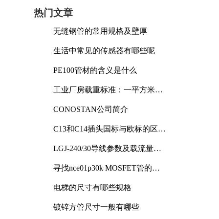
热门文章
无缝钢管的常用规格及壁厚
生活中常见的传感器有哪些呢
PE100管材的含义是什么
工业厂房载重标准：一平方米能
承受多少公斤
CONOSTAN公司简介
C13和C14插头国标与欧标的区别
及其标准解析
LGJ-240/30导线参数及载流量解
析
寻找nce01p30k MOSFET管的合
适替代型号
电梯的尺寸有哪些规格
镀锌方管尺寸一般有哪些