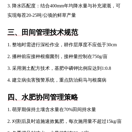
3. 降水匹配度：结合400mm年均降水量与补充灌溉，可
实现每茬20-25吨/公顷的鲜草产量
三、田间管理技术规范
1. 整地时需进行深松作业，耕作层厚度不应低于30cm
2. 播种前应接种根瘤菌剂，接种量控制在750g/亩
3. 采用测土配方技术，基肥中磷钾比例应达到1:0.8
4. 建立病虫害预警系统，重点防治蓟马与根腐病
四、水肥协同管理策略
1. 萌芽期保持土壤含水量在70%田间持水量
2. 刈割后及时追施速效氮肥，每次施用量不超过15kg/亩