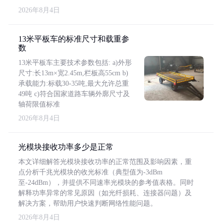
2026年8月4日
13米平板车的标准尺寸和载重参
数
13米平板车主要技术参数包括: a)外形
尺寸:长13m×宽2.45m,栏板高55cm b)
承载能力:标载30-35吨,最大允许总重
49吨 c)符合国家道路车辆外廓尺寸及
轴荷限值标准
2026年8月4日
光模块接收功率多少是正常
本文详细解答光模块接收功率的正常范围及影响因素，重
点分析千兆光模块的收光标准（典型值为-3dBm
至-24dBm），并提供不同速率光模块的参考值表格。同时
解释功率异常的常见原因（如光纤损耗、连接器问题）及
解决方案，帮助用户快速判断网络性能问题。
2026年8月4日