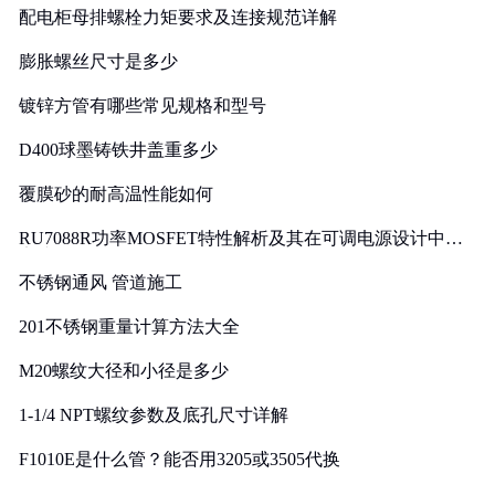
配电柜母排螺栓力矩要求及连接规范详解
膨胀螺丝尺寸是多少
镀锌方管有哪些常见规格和型号
D400球墨铸铁井盖重多少
覆膜砂的耐高温性能如何
RU7088R功率MOSFET特性解析及其在可调电源设计中的
实践
不锈钢通风 管道施工
201不锈钢重量计算方法大全
M20螺纹大径和小径是多少
1-1/4 NPT螺纹参数及底孔尺寸详解
F1010E是什么管？能否用3205或3505代换