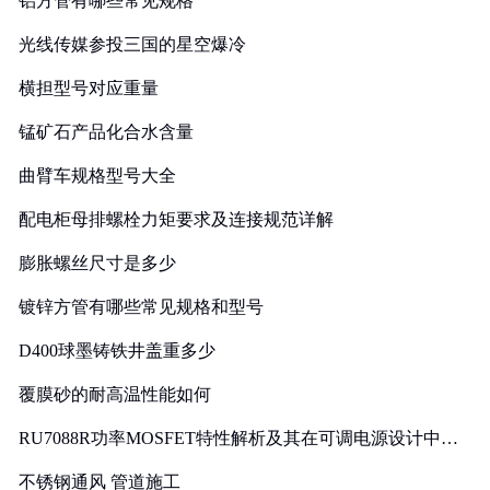
铝方管有哪些常见规格
光线传媒参投三国的星空爆冷
横担型号对应重量
锰矿石产品化合水含量
曲臂车规格型号大全
配电柜母排螺栓力矩要求及连接规范详解
膨胀螺丝尺寸是多少
镀锌方管有哪些常见规格和型号
D400球墨铸铁井盖重多少
覆膜砂的耐高温性能如何
RU7088R功率MOSFET特性解析及其在可调电源设计中的
实践
不锈钢通风 管道施工