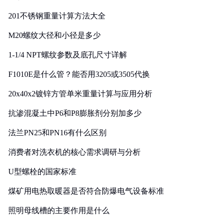
201不锈钢重量计算方法大全
M20螺纹大径和小径是多少
1-1/4 NPT螺纹参数及底孔尺寸详解
F1010E是什么管？能否用3205或3505代换
20x40x2镀锌方管单米重量计算与应用分析
抗渗混凝土中P6和P8膨胀剂分别加多少
法兰PN25和PN16有什么区别
消费者对洗衣机的核心需求调研与分析
U型螺栓的国家标准
煤矿用电热取暖器是否符合防爆电气设备标准
照明母线槽的主要作用是什么