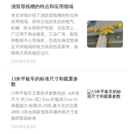
浇筑母线槽的特点和应用领域
本文详细介绍了浇筑母线槽的特点和
应用领域。其特点包括良好的电气、
机械、防火和防护性能。在应用上，
广泛用于商业建筑、工业厂房、医院
和数据中心等场所，凭借自身优势满
足不同领域对电力供应的高要求，保
障电力系统稳定运行。
2026年8月4日
13米平板车的标准尺寸和载重参
数
13米平板车主要技术参数包括: a)外形
尺寸:长13m×宽2.45m,栏板高55cm b)
承载能力:标载30-35吨,最大允许总重
49吨 c)符合国家道路车辆外廓尺寸及
轴荷限值标准
2026年8月4日