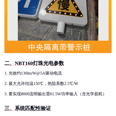
二、NBT160灯珠光电参数
1. 光效约130lm/W@5A驱动电流
2. 最大允许结温150℃，热阻系数2.5℃/W
3. 要实现8000流明输出需61.5W功率输入（含光学损耗）
三、系统匹配性验证