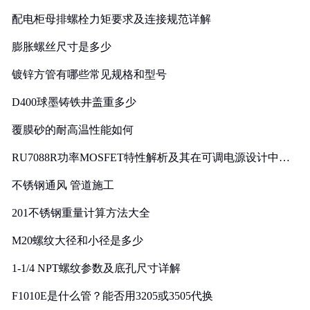
配电柜母排螺栓力矩要求及连接规范详解
膨胀螺丝尺寸是多少
镀锌方管有哪些常见规格和型号
D400球墨铸铁井盖重多少
覆膜砂的耐高温性能如何
RU7088R功率MOSFET特性解析及其在可调电源设计中的
实践
不锈钢通风 管道施工
201不锈钢重量计算方法大全
M20螺纹大径和小径是多少
1-1/4 NPT螺纹参数及底孔尺寸详解
F1010E是什么管？能否用3205或3505代换