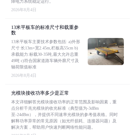
障电力系统稳定运行。
2026年8月4日
13米平板车的标准尺寸和载重参
数
13米平板车主要技术参数包括: a)外形
尺寸:长13m×宽2.45m,栏板高55cm b)
承载能力:标载30-35吨,最大允许总重
49吨 c)符合国家道路车辆外廓尺寸及
轴荷限值标准
2026年8月4日
光模块接收功率多少是正常
本文详细解答光模块接收功率的正常范围及影响因素，重
点分析千兆光模块的收光标准（典型值为-3dBm
至-24dBm），并提供不同速率光模块的参考值表格。同时
解释功率异常的常见原因（如光纤损耗、连接器问题）及
解决方案，帮助用户快速判断网络性能问题。